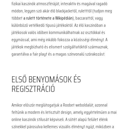
fizikai kaszinók atmoszféráját, interaktív és magával ragadó
módon, legyen szó akár élő blackjacketől, ruletttől (tudjon meg
többet
a rulett története a Wikipédián
), baccarattól, vagy
különböző vetélkedő típusú játékoktól. Az élő kaszinóban a
játékosok valós időben kommunikálhatnak az osztókkal és
egymással, ami még inkább fokozza a közösségi élményt. A
játékok megbízható és elismert szolgáltatóktól származnak,
garantálva a fair playt és a magas színvonalú szórakozást.
ELSŐ BENYOMÁSOK ÉS
REGISZTRÁCIÓ
Amikor először meglátogatjuk a Roobet weboldalát, azonnal
feltűnik a modern és letisztult design, amely egyértelműen a mai
online kaszinók stílusát képviseli. A sötét alapú felület élénk
színekkel párosulva kellemes vizuális élményt nyújt, miközben a