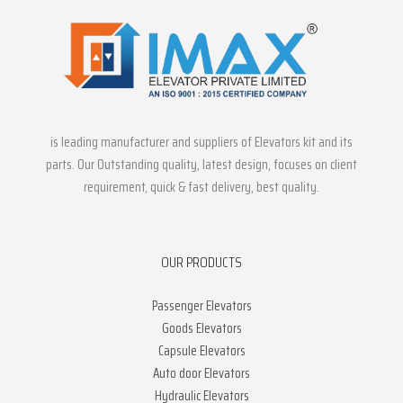
is leading manufacturer and suppliers of Elevators kit and its
parts. Our Outstanding quality, latest design, focuses on client
requirement, quick & fast delivery, best quality.
OUR PRODUCTS
Passenger Elevators
Goods Elevators
Capsule Elevators
Auto door Elevators
Hydraulic Elevators