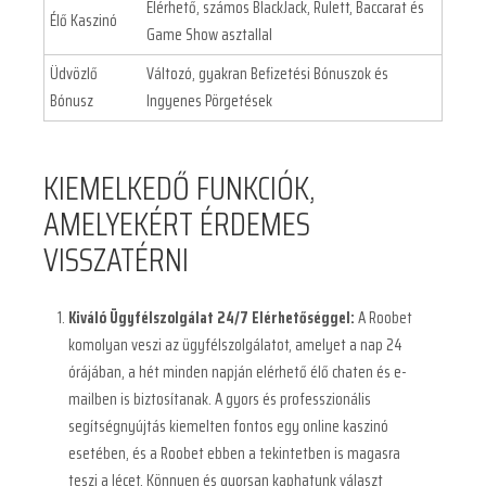
Elérhető, számos BlackJack, Rulett, Baccarat és
Élő Kaszinó
Game Show asztallal
Üdvözlő
Változó, gyakran Befizetési Bónuszok és
Bónusz
Ingyenes Pörgetések
KIEMELKEDŐ FUNKCIÓK,
AMELYEKÉRT ÉRDEMES
VISSZATÉRNI
Kiváló Ügyfélszolgálat 24/7 Elérhetőséggel:
A Roobet
komolyan veszi az ügyfélszolgálatot, amelyet a nap 24
órájában, a hét minden napján elérhető élő chaten és e-
mailben is biztosítanak. A gyors és professzionális
segítségnyújtás kiemelten fontos egy online kaszinó
esetében, és a Roobet ebben a tekintetben is magasra
teszi a lécet. Könnyen és gyorsan kaphatunk választ