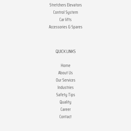
Stretchers Elevators
Control System
Car lifts
Accessories & Spares
QUICK LINKS
Home
About Us
Our Services
Industries
Safety Tips
Quality
Career
Contact