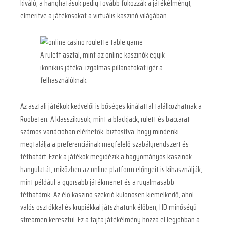
kiváló, a hanghatások pedig tovább fokozzák a játékélményt,
elmerítve a játékosokat a virtuális kaszinó világában.
A rulett asztal, mint az online kaszinók egyik
ikonikus játéka, izgalmas pillanatokat ígér a
felhasználóknak.
Az asztali játékok kedvelői is bőséges kínálattal találkozhatnak a
Roobeten. A klasszikusok, mint a blackjack, rulett és baccarat
számos variációban elérhetők, biztosítva, hogy mindenki
megtalálja a preferenciáinak megfelelő szabályrendszert és
téthatárt. Ezek a játékok megidézik a hagyományos kaszinók
hangulatát, miközben az online platform előnyeit is kihasználják,
mint például a gyorsabb játékmenet és a rugalmasabb
téthatárok. Az élő kaszinó szekció különösen kiemelkedő, ahol
valós osztókkal és krupiékkal játszhatunk élőben, HD minőségű
streamen keresztül. Ez a fajta játékélmény hozza el legjobban a