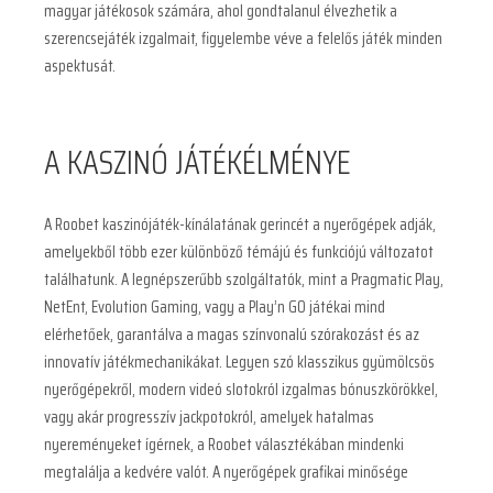
magyar játékosok számára, ahol gondtalanul élvezhetik a
szerencsejáték izgalmait, figyelembe véve a felelős játék minden
aspektusát.
A KASZINÓ JÁTÉKÉLMÉNYE
A Roobet kaszinójáték-kínálatának gerincét a nyerőgépek adják,
amelyekből több ezer különböző témájú és funkciójú változatot
találhatunk. A legnépszerűbb szolgáltatók, mint a Pragmatic Play,
NetEnt, Evolution Gaming, vagy a Play’n GO játékai mind
elérhetőek, garantálva a magas színvonalú szórakozást és az
innovatív játékmechanikákat. Legyen szó klasszikus gyümölcsös
nyerőgépekről, modern videó slotokról izgalmas bónuszkörökkel,
vagy akár progresszív jackpotokról, amelyek hatalmas
nyereményeket ígérnek, a Roobet választékában mindenki
megtalálja a kedvére valót. A nyerőgépek grafikai minősége