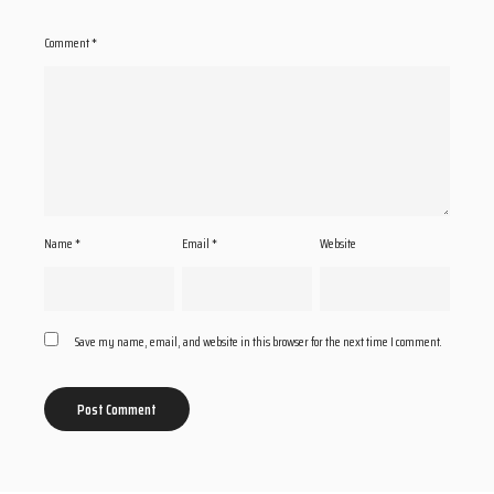
Comment
*
Name
*
Email
*
Website
Save my name, email, and website in this browser for the next time I comment.