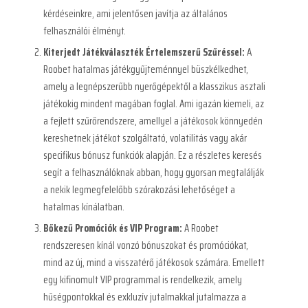
kérdéseinkre, ami jelentősen javítja az általános
felhasználói élményt.
Kiterjedt Játékválaszték Értelemszerű Szűréssel:
A
Roobet hatalmas játékgyűjteménnyel büszkélkedhet,
amely a legnépszerűbb nyerőgépektől a klasszikus asztali
játékokig mindent magában foglal. Ami igazán kiemeli, az
a fejlett szűrőrendszere, amellyel a játékosok könnyedén
kereshetnek játékot szolgáltató, volatilitás vagy akár
specifikus bónusz funkciók alapján. Ez a részletes keresés
segít a felhasználóknak abban, hogy gyorsan megtalálják
a nekik legmegfelelőbb szórakozási lehetőséget a
hatalmas kínálatban.
Bőkezű Promóciók és VIP Program:
A Roobet
rendszeresen kínál vonzó bónuszokat és promóciókat,
mind az új, mind a visszatérő játékosok számára. Emellett
egy kifinomult VIP programmal is rendelkezik, amely
hűségpontokkal és exkluzív jutalmakkal jutalmazza a