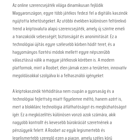
Az online szerencsejáték világa dinamikusan fejlődik
Magyarországon, egyre több játékos fedezi fel a digitális kaszinók
nyújtotta lehetőségeket. Az utóbbi években különösen feltörekvő
trend a kriptovaluta alapú szerencsejáték, amely új szintre emeli
a tranzakciók sebességét, biztonságát és anonimitását. Ez a
technológiai újítás egyre szélesebb körben hódít teret, és a
hagyományos fizetési módok mellett egyre népszerűbb
választássá válik a magyar játékosok körében is. A modern
platformok, mint a Roobet, élen járnak ezen a területen, innovatív
megoldásokkal szolgálva ki a felhasználói igényeket.
A kriptokaszinók térhódítása nem csupán a gyorsaság és a
technológiai fejlettség miatt figyelemre méltó, hanem azért is,
mert a blokklánc technológia átláthatóságot és megbízhatóságot
ígér. Ez a megközelítés különösen vonzó azok számára, akik
nagyobb kontrollt és kevesebb bürokráciát szeretnének a
pénzügyeik felett. A Roobet az egyik legismertebb és
legelismertebb szereplő ezen a piacon, amely széles körű