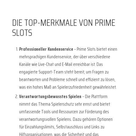
DIE TOP-MERKMALE VON PRIME
SLOTS
Professioneller Kundenservice
– Prime Slots bietet einen
mehrsprachigen Kundenservice, der über verschiedene
Kanäle wie Live-Chat und E-Mail erreichbar ist. Das
engagierte Support-Team steht bereit, um Fragen zu
beantworten und Probleme schnell und effizient zu lösen,
was ein hohes Maß an Spielerzufriedenheit gewährleistet.
Verantwortungsbewusstes Spielen
– Die Plattform
nimmt das Thema Spielerschutz sehr ernst und bietet
umfassende Tools und Ressourcen zur Förderung des
verantwortungsvollen Spielens. Dazu gehören Optionen
für Einzahlungslimits, Selbstauschluss und Links zu
Hilfsorganisationen, was die Sicherheit und das