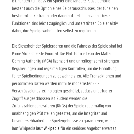
ist. Für den Fall, dass ein Spieler eine längere Pause benötigt,
besteht auch die Option eines Selbstausschlusses, der für einen
bestimmten Zeitraum oder dauerhaft erfolgen kann. Diese
Funktionen sind leicht zugänglich und unterstützen Spieler aktiv
dabei, ihre Spielgewohnheiten selbst zu regulieren.
Die Sicherheit der Spielerdaten und die Fairness der Spiele sind bei
Prime Slots oberste Priorität. Die Plattform ist von der Malta
Gaming Authority (MGA) lizenziert und unterliegt somit strengen
Regulierungen und regelmäßigen Kontrollen, um die Einhaltung
fairer Spielbedingungen zu gewährleisten. Alle Transaktionen und
persönlichen Daten werden mithilfe modernster SSL-
Verschlüsselungstechnologien geschützt, sodass unbefugter
Zugriff ausgeschlossen ist. Zudem werden die
Zufallszahlengeneratoren (RNGs) der Spiele regelmäßig von
unabhängigen Prüfstellen getestet, um die Integrität und
Unvorhersehbarkeit der Spielergebnisse zu garantieren, wie es
laut Wikipedia
laut Wikipedia
für ein seriöses Angebot erwartet