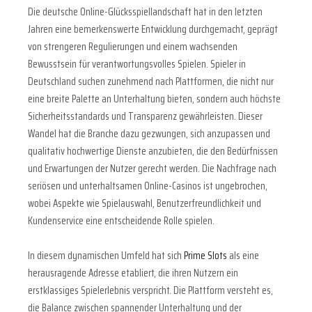
Die deutsche Online-Glücksspiellandschaft hat in den letzten
Jahren eine bemerkenswerte Entwicklung durchgemacht, geprägt
von strengeren Regulierungen und einem wachsenden
Bewusstsein für verantwortungsvolles Spielen. Spieler in
Deutschland suchen zunehmend nach Plattformen, die nicht nur
eine breite Palette an Unterhaltung bieten, sondern auch höchste
Sicherheitsstandards und Transparenz gewährleisten. Dieser
Wandel hat die Branche dazu gezwungen, sich anzupassen und
qualitativ hochwertige Dienste anzubieten, die den Bedürfnissen
und Erwartungen der Nutzer gerecht werden. Die Nachfrage nach
seriösen und unterhaltsamen Online-Casinos ist ungebrochen,
wobei Aspekte wie Spielauswahl, Benutzerfreundlichkeit und
Kundenservice eine entscheidende Rolle spielen.
In diesem dynamischen Umfeld hat sich
Prime Slots
als eine
herausragende Adresse etabliert, die ihren Nutzern ein
erstklassiges Spielerlebnis verspricht. Die Plattform versteht es,
die Balance zwischen spannender Unterhaltung und der