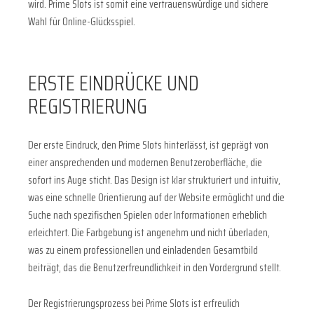
wird. Prime Slots ist somit eine vertrauenswürdige und sichere
Wahl für Online-Glücksspiel.
ERSTE EINDRÜCKE UND
REGISTRIERUNG
Der erste Eindruck, den Prime Slots hinterlässt, ist geprägt von
einer ansprechenden und modernen Benutzeroberfläche, die
sofort ins Auge sticht. Das Design ist klar strukturiert und intuitiv,
was eine schnelle Orientierung auf der Website ermöglicht und die
Suche nach spezifischen Spielen oder Informationen erheblich
erleichtert. Die Farbgebung ist angenehm und nicht überladen,
was zu einem professionellen und einladenden Gesamtbild
beiträgt, das die Benutzerfreundlichkeit in den Vordergrund stellt.
Der Registrierungsprozess bei Prime Slots ist erfreulich