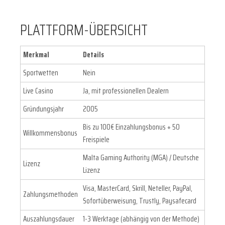
PLATTFORM-ÜBERSICHT
Merkmal
Details
Sportwetten
Nein
Live Casino
Ja, mit professionellen Dealern
Gründungsjahr
2005
Bis zu 100€ Einzahlungsbonus + 50
Willkommensbonus
Freispiele
Malta Gaming Authority (MGA) / Deutsche
Lizenz
Lizenz
Visa, MasterCard, Skrill, Neteller, PayPal,
Zahlungsmethoden
Sofortüberweisung, Trustly, Paysafecard
Auszahlungsdauer
1-3 Werktage (abhängig von der Methode)