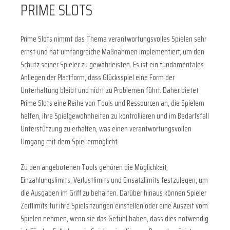
PRIME SLOTS
Prime Slots nimmt das Thema verantwortungsvolles Spielen sehr
ernst und hat umfangreiche Maßnahmen implementiert, um den
Schutz seiner Spieler zu gewährleisten. Es ist ein fundamentales
Anliegen der Plattform, dass Glücksspiel eine Form der
Unterhaltung bleibt und nicht zu Problemen führt. Daher bietet
Prime Slots eine Reihe von Tools und Ressourcen an, die Spielern
helfen, ihre Spielgewohnheiten zu kontrollieren und im Bedarfsfall
Unterstützung zu erhalten, was einen verantwortungsvollen
Umgang mit dem Spiel ermöglicht.
Zu den angebotenen Tools gehören die Möglichkeit,
Einzahlungslimits, Verlustlimits und Einsatzlimits festzulegen, um
die Ausgaben im Griff zu behalten. Darüber hinaus können Spieler
Zeitlimits für ihre Spielsitzungen einstellen oder eine Auszeit vom
Spielen nehmen, wenn sie das Gefühl haben, dass dies notwendig