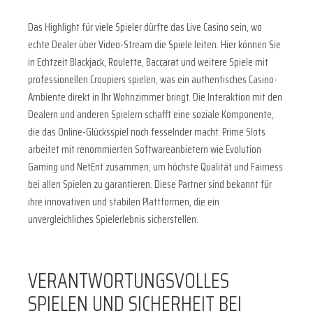
Das Highlight für viele Spieler dürfte das Live Casino sein, wo
echte Dealer über Video-Stream die Spiele leiten. Hier können Sie
in Echtzeit Blackjack, Roulette, Baccarat und weitere Spiele mit
professionellen Croupiers spielen, was ein authentisches Casino-
Ambiente direkt in Ihr Wohnzimmer bringt. Die Interaktion mit den
Dealern und anderen Spielern schafft eine soziale Komponente,
die das Online-Glücksspiel noch fesselnder macht. Prime Slots
arbeitet mit renommierten Softwareanbietern wie Evolution
Gaming und NetEnt zusammen, um höchste Qualität und Fairness
bei allen Spielen zu garantieren. Diese Partner sind bekannt für
ihre innovativen und stabilen Plattformen, die ein
unvergleichliches Spielerlebnis sicherstellen.
VERANTWORTUNGSVOLLES
SPIELEN UND SICHERHEIT BEI