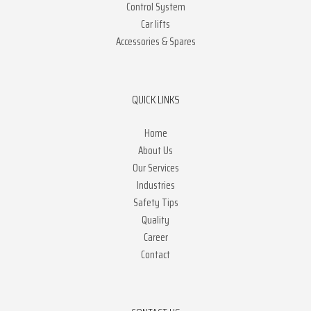
Control System
Car lifts
Accessories & Spares
QUICK LINKS
Home
About Us
Our Services
Industries
Safety Tips
Quality
Career
Contact