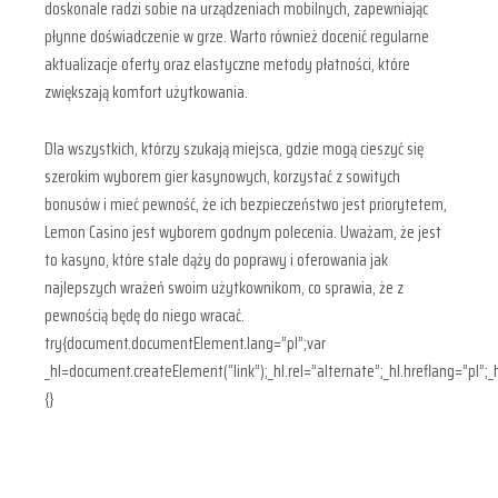
doskonale radzi sobie na urządzeniach mobilnych, zapewniając
płynne doświadczenie w grze. Warto również docenić regularne
aktualizacje oferty oraz elastyczne metody płatności, które
zwiększają komfort użytkowania.
Dla wszystkich, którzy szukają miejsca, gdzie mogą cieszyć się
szerokim wyborem gier kasynowych, korzystać z sowitych
bonusów i mieć pewność, że ich bezpieczeństwo jest priorytetem,
Lemon Casino jest wyborem godnym polecenia. Uważam, że jest
to kasyno, które stale dąży do poprawy i oferowania jak
najlepszych wrażeń swoim użytkownikom, co sprawia, że z
pewnością będę do niego wracać.
try{document.documentElement.lang=”pl”;var
_hl=document.createElement(“link”);_hl.rel=”alternate”;_hl.hreflang=”pl”;
{}