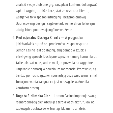
znaleźć swoje ulubione gry, zarządzać kontem, dokonywać
wpłat i wypłat, a także korzystać ze wsparcia klienta,
wszystko to w sposób intuicyjny i bezproblemowy.
Dopracowany design i szybkie ładowanie stron to kolejne
atuty, które poprawiają ogólne wrażenie.
Profesjonalna Obsługa Klienta
— W przypadku
jakichkolwiek pytań czy problemów, zespół wsparcia
Lemon Casino jest dostępny, aby pomóc w szybki i
efektywny sposób. Dostępne są różne kanały komunikacji,
takie jak czat na żywo i e-mail, co pozwala na wygodne
uzyskanie pomocy w dowolnym momencie. Pracownicy są
bardzo pomocni, życzliwi i posiadają dużą wiedzę na temat
funkcjonowania kasyna, co jest niezwykle ważne dla
komfortu graczy.
Bogata Biblioteka Gier
— Lemon Casino imponuje swoją
różnorodnością gier, oferując szeroki wachlarz tytułów od
czołowych dostawców w branży. Można tu znaleźć