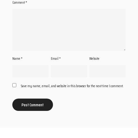
Comment
*
Name
*
Email
*
Website
Save my name, email, and website in this browser for the next time I comment.