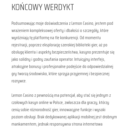
KOŃCOWY WERDYKT
Podsumowując moje doświadczenia z Lemon Casino, jestem pod
wrażeniem kompleksowej oferty i dbałości o szczegóły, które
wyróżniają tę platformę na tle konkurencji. Od momentu
rejestracji, poprzez eksplorację szerokiej biblioteki gier, aż po
obsługę klienta i aspekty bezpieczeństwa, kasyno prezentuje się
jako solidny i godny zaufania operator. Intuicyjny interfejs,
atrakcyjne bonusy i profesjonalne podejście do odpowiedzialnej
gry tworzą środowisko, które sprzyja przyjemnej i bezpiecznej
rozrywce.
Lemon Casino z pewnością ma potencjał, aby stać się jednym z
czołowych kasyn online w Polsce, zwłaszcza dla graczy, którzy
cenią sobie różnorodność gier, innowacyjne funkcje i wysoki
poziom obsługi. Brak dedykowanej aplikacji mobilnej jest drobnym
mankamentem, jednak responsywna strona internetowa