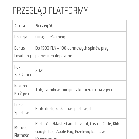
PRZEGLĄD PLATFORMY
Cecha
Szczegóły
Licencja
Curaçao eGaming
Bonus
Do 1500 PLN + 100 darmowych spinów przy
Powitalny
pierwszym depozycie
Rok
2021
Założenia
Kasyno
Tak, szeroki wybór gier z krupierami na żywo
Na Żywo
Rynki
Brak oferty zakładów sportowych
Sportowe
Karty Visa/MasterCard, Revolut, CashToCode, Blik,
Metody
Google Pay, Apple Pay, Przelewy bankowe,
Płatności