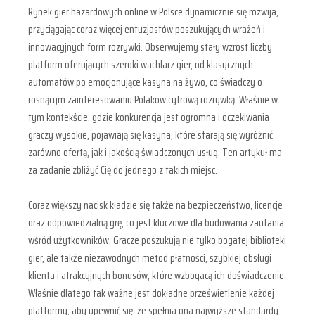
Rynek gier hazardowych online w Polsce dynamicznie się rozwija,
przyciągając coraz więcej entuzjastów poszukujących wrażeń i
innowacyjnych form rozrywki. Obserwujemy stały wzrost liczby
platform oferujących szeroki wachlarz gier, od klasycznych
automatów po emocjonujące kasyna na żywo, co świadczy o
rosnącym zainteresowaniu Polaków cyfrową rozrywką. Właśnie w
tym kontekście, gdzie konkurencja jest ogromna i oczekiwania
graczy wysokie, pojawiają się kasyna, które starają się wyróżnić
zarówno ofertą, jak i jakością świadczonych usług. Ten artykuł ma
za zadanie zbliżyć Cię do jednego z takich miejsc.
Coraz większy nacisk kładzie się także na bezpieczeństwo, licencje
oraz odpowiedzialną grę, co jest kluczowe dla budowania zaufania
wśród użytkowników. Gracze poszukują nie tylko bogatej biblioteki
gier, ale także niezawodnych metod płatności, szybkiej obsługi
klienta i atrakcyjnych bonusów, które wzbogacą ich doświadczenie.
Właśnie dlatego tak ważne jest dokładne prześwietlenie każdej
platformy, aby upewnić się, że spełnia ona najwyższe standardy