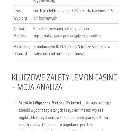
Kryptowaluty
Czas
Portfele elektroniczne: 0-24h; Karty bankowe: 1-5
Wypłaty
dni bankowych
Aplikacja
Brak dedykowanej aplikacji, strona
Mobilna
zoptymalizowana pod urządzenia mobilne
Minimalny
Standardowo 10 EUR / 50 PLN (może się różnić w
Depozyt
zależności od metody płatności)
KLUCZOWE ZALETY LEMON CASINO
– MOJA ANALIZA
Szybkie i Wygodne Metody Płatności
— Kasyno oferuje
szeroki wybór bezpiecznych i szybkich metod wpłat i
wypłat, które są dopasowane do potrzeb graczy z Polski i
innych krajów. Obejmuje to popularne portfele