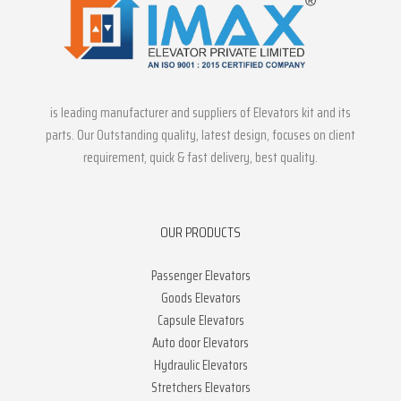
is leading manufacturer and suppliers of Elevators kit and its
parts. Our Outstanding quality, latest design, focuses on client
requirement, quick & fast delivery, best quality.
OUR PRODUCTS
Passenger Elevators
Goods Elevators
Capsule Elevators
Auto door Elevators
Hydraulic Elevators
Stretchers Elevators