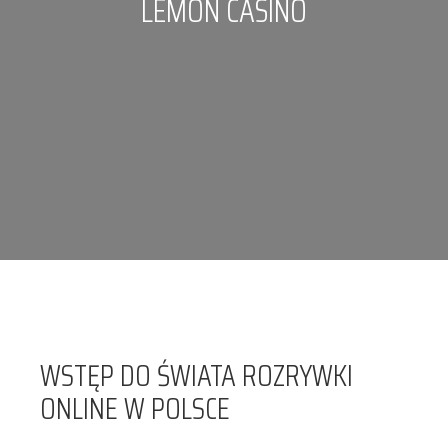
LEMON CASINO
WSTĘP DO ŚWIATA ROZRYWKI
ONLINE W POLSCE