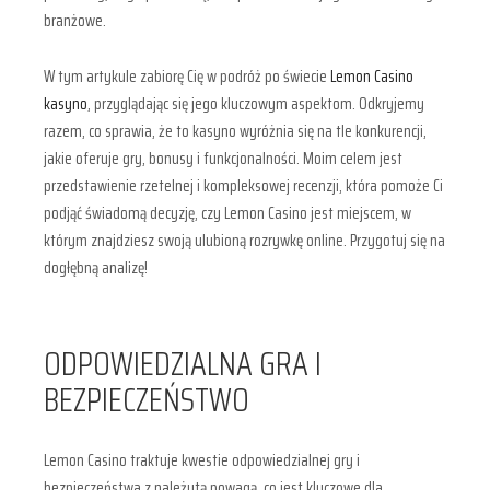
branżowe.
W tym artykule zabiorę Cię w podróż po świecie
Lemon Casino
kasyno
, przyglądając się jego kluczowym aspektom. Odkryjemy
razem, co sprawia, że to kasyno wyróżnia się na tle konkurencji,
jakie oferuje gry, bonusy i funkcjonalności. Moim celem jest
przedstawienie rzetelnej i kompleksowej recenzji, która pomoże Ci
podjąć świadomą decyzję, czy Lemon Casino jest miejscem, w
którym znajdziesz swoją ulubioną rozrywkę online. Przygotuj się na
dogłębną analizę!
ODPOWIEDZIALNA GRA I
BEZPIECZEŃSTWO
Lemon Casino traktuje kwestie odpowiedzialnej gry i
bezpieczeństwa z należytą powagą, co jest kluczowe dla