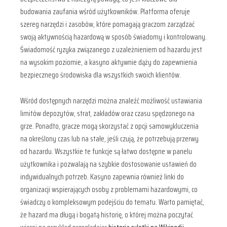
budowania zaufania wśród użytkowników. Platforma oferuje
szereg narzędzi i zasobów, które pomagają graczom zarządzać
swoją aktywnością hazardową w sposób świadomy i kontrolowany.
Świadomość ryzyka związanego z uzależnieniem od hazardu jest
na wysokim poziomie, a kasyno aktywnie dąży do zapewnienia
bezpiecznego środowiska dla wszystkich swoich klientów.
Wśród dostępnych narzędzi można znaleźć możliwość ustawiania
limitów depozytów, strat, zakładów oraz czasu spędzonego na
grze. Ponadto, gracze mogą skorzystać z opcji samowykluczenia
na określony czas lub na stałe, jeśli czują, że potrzebują przerwy
od hazardu. Wszystkie te funkcje są łatwo dostępne w panelu
użytkownika i pozwalają na szybkie dostosowanie ustawień do
indywidualnych potrzeb. Kasyno zapewnia również linki do
organizacji wspierających osoby z problemami hazardowymi, co
świadczy o kompleksowym podejściu do tematu. Warto pamiętać,
że hazard ma długą i bogatą historię, o której można poczytać