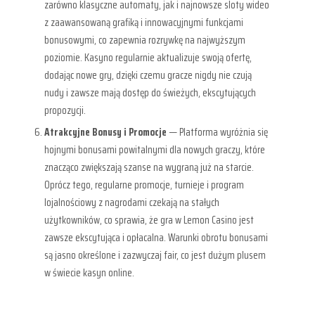
zarówno klasyczne automaty, jak i najnowsze sloty wideo
z zaawansowaną grafiką i innowacyjnymi funkcjami
bonusowymi, co zapewnia rozrywkę na najwyższym
poziomie. Kasyno regularnie aktualizuje swoją ofertę,
dodając nowe gry, dzięki czemu gracze nigdy nie czują
nudy i zawsze mają dostęp do świeżych, ekscytujących
propozycji.
Atrakcyjne Bonusy i Promocje
— Platforma wyróżnia się
hojnymi bonusami powitalnymi dla nowych graczy, które
znacząco zwiększają szanse na wygraną już na starcie.
Oprócz tego, regularne promocje, turnieje i program
lojalnościowy z nagrodami czekają na stałych
użytkowników, co sprawia, że gra w Lemon Casino jest
zawsze ekscytująca i opłacalna. Warunki obrotu bonusami
są jasno określone i zazwyczaj fair, co jest dużym plusem
w świecie kasyn online.