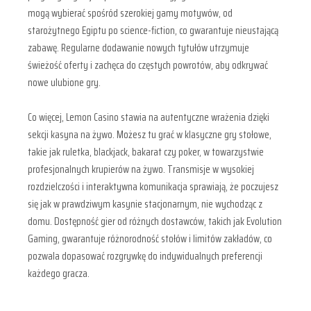
mogą wybierać spośród szerokiej gamy motywów, od
starożytnego Egiptu po science-fiction, co gwarantuje nieustającą
zabawę. Regularne dodawanie nowych tytułów utrzymuje
świeżość oferty i zachęca do częstych powrotów, aby odkrywać
nowe ulubione gry.
Co więcej, Lemon Casino stawia na autentyczne wrażenia dzięki
sekcji kasyna na żywo. Możesz tu grać w klasyczne gry stołowe,
takie jak ruletka, blackjack, bakarat czy poker, w towarzystwie
profesjonalnych krupierów na żywo. Transmisje w wysokiej
rozdzielczości i interaktywna komunikacja sprawiają, że poczujesz
się jak w prawdziwym kasynie stacjonarnym, nie wychodząc z
domu. Dostępność gier od różnych dostawców, takich jak Evolution
Gaming, gwarantuje różnorodność stołów i limitów zakładów, co
pozwala dopasować rozgrywkę do indywidualnych preferencji
każdego gracza.