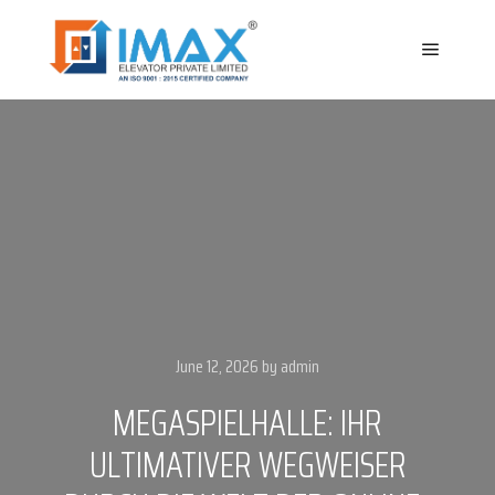
Main m
June 12, 2026
by
admin
MEGASPIELHALLE: IHR
ULTIMATIVER WEGWEISER