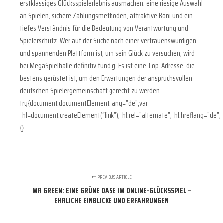
erstklassiges Glücksspielerlebnis ausmachen: eine riesige Auswahl
an Spielen, sichere Zahlungsmethoden, attraktive Boni und ein
tiefes Verständnis für die Bedeutung von Verantwortung und
Spielerschutz. Wer auf der Suche nach einer vertrauenswürdigen
und spannenden Plattform ist, um sein Glück zu versuchen, wird
bei MegaSpielhalle definitiv fündig. Es ist eine Top-Adresse, die
bestens gerüstet ist, um den Erwartungen der anspruchsvollen
deutschen Spielergemeinschaft gerecht zu werden.
try{document.documentElement.lang=”de”;var
_hl=document.createElement(“link”);_hl.rel=”alternate”;_hl.hreflang=”de”;
{}
PREVIOUS ARTICLE
MR GREEN: EINE GRÜNE OASE IM ONLINE-GLÜCKSSPIEL –
EHRLICHE EINBLICKE UND ERFAHRUNGEN