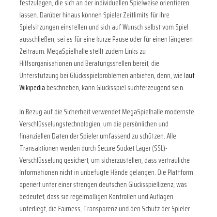
festzulegen, die sich an der individuellen Spielweise orientieren
lassen. Darüber hinaus können Spieler Zeitlimits für ihre
Spielsitzungen einstellen und sich auf Wunsch selbst vom Spiel
ausschließen, sei es für eine kurze Pause oder für einen längeren
Zeitraum. MegaSpielhalle stellt zudem Links zu
Hilfsorganisationen und Beratungsstellen bereit, die
Unterstützung bei Glücksspielproblemen anbieten, denn, wie
laut
Wikipedia
beschrieben, kann Glücksspiel suchterzeugend sein.
In Bezug auf die Sicherheit verwendet MegaSpielhalle modernste
Verschlüsselungstechnologien, um die persönlichen und
finanziellen Daten der Spieler umfassend zu schützen. Alle
Transaktionen werden durch Secure Socket Layer (SSL)-
Verschlüsselung gesichert, um sicherzustellen, dass vertrauliche
Informationen nicht in unbefugte Hände gelangen. Die Plattform
operiert unter einer strengen deutschen Glücksspiellizenz, was
bedeutet, dass sie regelmäßigen Kontrollen und Auflagen
unterliegt, die Fairness, Transparenz und den Schutz der Spieler