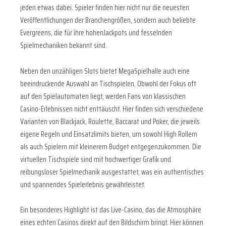
jeden etwas dabei. Spieler finden hier nicht nur die neuesten
Veröffentlichungen der Branchengrößen, sondern auch beliebte
Evergreens, die für ihre hohenJackpots und fesselnden
Spielmechaniken bekannt sind.
Neben den unzähligen Slots bietet MegaSpielhalle auch eine
beeindruckende Auswahl an Tischspielen. Obwohl der Fokus oft
auf den Spielautomaten liegt, werden Fans von klassischen
Casino-Erlebnissen nicht enttäuscht. Hier finden sich verschiedene
Varianten von Blackjack, Roulette, Baccarat und Poker, die jeweils
eigene Regeln und Einsatzlimits bieten, um sowohl High Rollern
als auch Spielern mit kleinerem Budget entgegenzukommen. Die
virtuellen Tischspiele sind mit hochwertiger Grafik und
reibungsloser Spielmechanik ausgestattet, was ein authentisches
und spannendes Spielerlebnis gewährleistet.
Ein besonderes Highlight ist das Live-Casino, das die Atmosphäre
eines echten Casinos direkt auf den Bildschirm bringt. Hier können