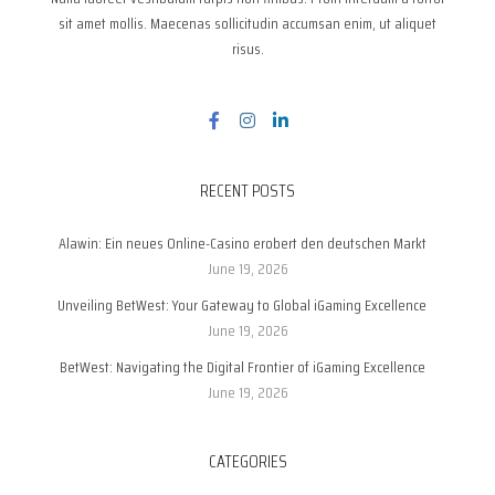
sit amet mollis. Maecenas sollicitudin accumsan enim, ut aliquet
risus.
RECENT POSTS
Alawin: Ein neues Online-Casino erobert den deutschen Markt
June 19, 2026
Unveiling BetWest: Your Gateway to Global iGaming Excellence
June 19, 2026
BetWest: Navigating the Digital Frontier of iGaming Excellence
June 19, 2026
CATEGORIES