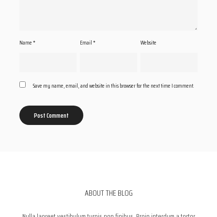
Name
*
Email
*
Website
Save my name, email, and website in this browser for the next time I comment.
ABOUT THE BLOG
Nulla laoreet vestibulum turpis non finibus. Proin interdum a tortor