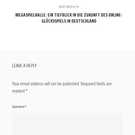
NEXT ARTICLE
MEGASPIELHALLE: EIN TIEFBLICK IN DIE ZUKUNFT DES ONLINE-
GLÜCKSSPIELS IN DEUTSCHLAND
LEAVE A REPLY
Your email address will not be published.
Required fields are
marked
*
Comment
*