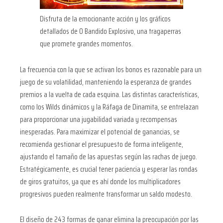
Disfruta de la emocionante acción y los gráficos
detallados de O Bandido Explosivo, una tragaperras
que promete grandes momentos.
La frecuencia con la que se activan los bonos es razonable para un
juego de su volatilidad, manteniendo la esperanza de grandes
premios a la vuelta de cada esquina. Las distintas características,
como los Wilds dinámicos y la Ráfaga de Dinamita, se entrelazan
para proporcionar una jugabilidad variada y recompensas
inesperadas. Para maximizar el potencial de ganancias, se
recomienda gestionar el presupuesto de forma inteligente,
ajustando el tamaño de las apuestas según las rachas de juego.
Estratégicamente, es crucial tener paciencia y esperar las rondas
de giros gratuitos, ya que es ahí donde los multiplicadores
progresivos pueden realmente transformar un saldo modesto.
El diseño de 243 formas de ganar elimina la preocupación por las