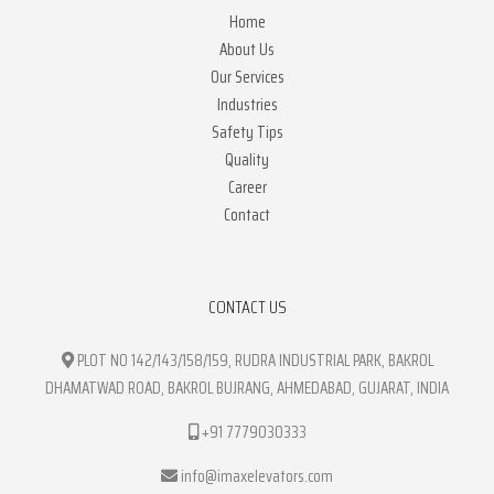
Home
About Us
Our Services
Industries
Safety Tips
Quality
Career
Contact
CONTACT US
PLOT NO 142/143/158/159, RUDRA INDUSTRIAL PARK, BAKROL
DHAMATWAD ROAD, BAKROL BUJRANG, AHMEDABAD, GUJARAT, INDIA
+91 7779030333
info@imaxelevators.com