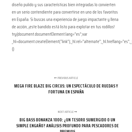
diseño pulido y sus características bien integradas lo convierten
en un serio contendiente para convertirse en uno de los favoritos
en España. Si buscas una experiencia de juego impactante y llena
de acción, ¡este bandido está listo para explotar en tus rodillos!
try{document.documentElement.lang=”es”;var
_hl=document.createElement(“link”);_hl.rel=”alternate”;_hl.hreflang=”es”;
{}
PREVIOUS ARTICLE
MEGA FIRE BLAZE BIG CIRCUS: UN ESPECTÁCULO DE RUEDAS Y
FORTUNA EN ESPAÑA
NEXT ARTICLE
BIG BASS BONANZA 1000: ¿UN TESORO SUMERGIDO O UN
SIMPLE ENGAÑO? ANÁLISIS PROFUNDO PARA PESCADORES DE
PREMIOS