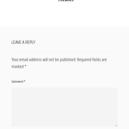
LEAVE A REPLY
Your email address will not be published.
Required fields are
marked
*
Comment
*