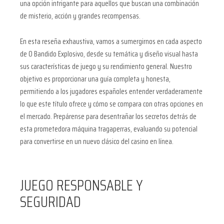
una opción intrigante para aquellos que buscan una combinación
de misterio, acción y grandes recompensas.
En esta reseña exhaustiva, vamos a sumergirnos en cada aspecto
de O Bandido Explosivo, desde su temática y diseño visual hasta
sus características de juego y su rendimiento general. Nuestro
objetivo es proporcionar una guía completa y honesta,
permitiendo a los jugadores españoles entender verdaderamente
lo que este título ofrece y cómo se compara con otras opciones en
el mercado. Prepárense para desentrañar los secretos detrás de
esta prometedora máquina tragaperras, evaluando su potencial
para convertirse en un nuevo clásico del casino en línea.
JUEGO RESPONSABLE Y
SEGURIDAD