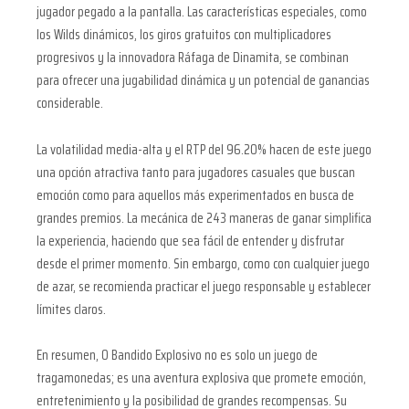
jugador pegado a la pantalla. Las características especiales, como
los Wilds dinámicos, los giros gratuitos con multiplicadores
progresivos y la innovadora Ráfaga de Dinamita, se combinan
para ofrecer una jugabilidad dinámica y un potencial de ganancias
considerable.
La volatilidad media-alta y el RTP del 96.20% hacen de este juego
una opción atractiva tanto para jugadores casuales que buscan
emoción como para aquellos más experimentados en busca de
grandes premios. La mecánica de 243 maneras de ganar simplifica
la experiencia, haciendo que sea fácil de entender y disfrutar
desde el primer momento. Sin embargo, como con cualquier juego
de azar, se recomienda practicar el juego responsable y establecer
límites claros.
En resumen, O Bandido Explosivo no es solo un juego de
tragamonedas; es una aventura explosiva que promete emoción,
entretenimiento y la posibilidad de grandes recompensas. Su