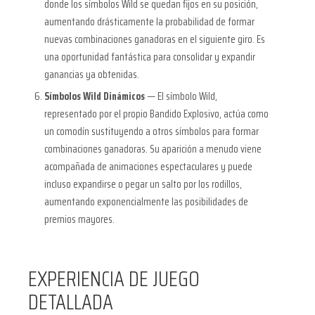
donde los símbolos Wild se quedan fijos en su posición,
aumentando drásticamente la probabilidad de formar
nuevas combinaciones ganadoras en el siguiente giro. Es
una oportunidad fantástica para consolidar y expandir
ganancias ya obtenidas.
Símbolos Wild Dinámicos
— El símbolo Wild,
representado por el propio Bandido Explosivo, actúa como
un comodín sustituyendo a otros símbolos para formar
combinaciones ganadoras. Su aparición a menudo viene
acompañada de animaciones espectaculares y puede
incluso expandirse o pegar un salto por los rodillos,
aumentando exponencialmente las posibilidades de
premios mayores.
EXPERIENCIA DE JUEGO
DETALLADA