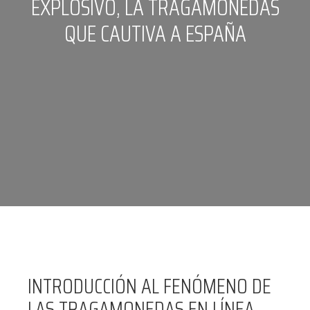
EXPLOSIVO, LA TRAGAMONEDAS
QUE CAUTIVA A ESPAÑA
INTRODUCCIÓN AL FENÓMENO DE
LAS TRAGAMONEDAS EN LÍNEA