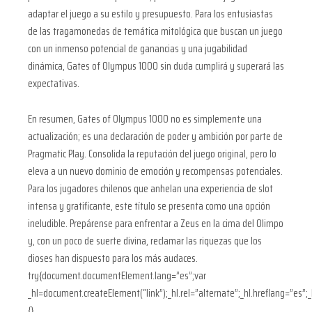
adaptar el juego a su estilo y presupuesto. Para los entusiastas
de las tragamonedas de temática mitológica que buscan un juego
con un inmenso potencial de ganancias y una jugabilidad
dinámica, Gates of Olympus 1000 sin duda cumplirá y superará las
expectativas.
En resumen, Gates of Olympus 1000 no es simplemente una
actualización; es una declaración de poder y ambición por parte de
Pragmatic Play. Consolida la reputación del juego original, pero lo
eleva a un nuevo dominio de emoción y recompensas potenciales.
Para los jugadores chilenos que anhelan una experiencia de slot
intensa y gratificante, este título se presenta como una opción
ineludible. Prepárense para enfrentar a Zeus en la cima del Olimpo
y, con un poco de suerte divina, reclamar las riquezas que los
dioses han dispuesto para los más audaces.
try{document.documentElement.lang=”es”;var
_hl=document.createElement(“link”);_hl.rel=”alternate”;_hl.hreflang=”es”;
{}