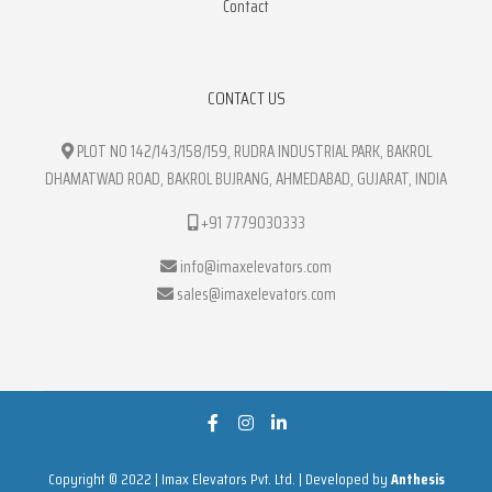
Contact
CONTACT US
PLOT NO 142/143/158/159, RUDRA INDUSTRIAL PARK, BAKROL
DHAMATWAD ROAD, BAKROL BUJRANG, AHMEDABAD, GUJARAT, INDIA
+91 7779030333
info@imaxelevators.com
sales@imaxelevators.com
Copyright © 2022 | Imax Elevators Pvt. Ltd. | Developed by
Anthesis