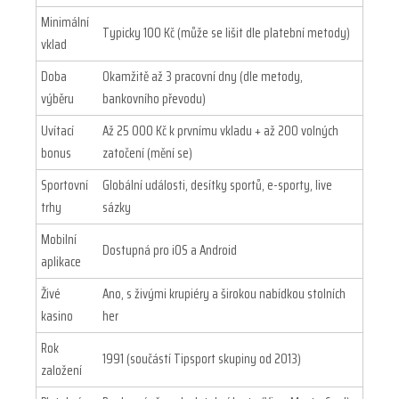
Minimální
Typicky 100 Kč (může se lišit dle platební metody)
vklad
Doba
Okamžitě až 3 pracovní dny (dle metody,
výběru
bankovního převodu)
Uvítací
Až 25 000 Kč k prvnímu vkladu + až 200 volných
bonus
zatočení (mění se)
Sportovní
Globální události, desítky sportů, e-sporty, live
trhy
sázky
Mobilní
Dostupná pro iOS a Android
aplikace
Živé
Ano, s živými krupiéry a širokou nabídkou stolních
kasino
her
Rok
1991 (součástí Tipsport skupiny od 2013)
založení