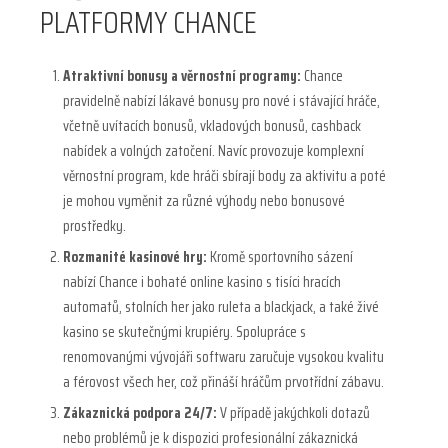
PLATFORMY CHANCE
Atraktivní bonusy a věrnostní programy:
Chance
pravidelně nabízí lákavé bonusy pro nové i stávající hráče,
včetně uvítacích bonusů, vkladových bonusů, cashback
nabídek a volných zatočení. Navíc provozuje komplexní
věrnostní program, kde hráči sbírají body za aktivitu a poté
je mohou vyměnit za různé výhody nebo bonusové
prostředky.
Rozmanité kasinové hry:
Kromě sportovního sázení
nabízí Chance i bohaté online kasino s tisíci hracích
automatů, stolních her jako ruleta a blackjack, a také živé
kasino se skutečnými krupiéry. Spolupráce s
renomovanými vývojáři softwaru zaručuje vysokou kvalitu
a férovost všech her, což přináší hráčům prvotřídní zábavu.
Zákaznická podpora 24/7:
V případě jakýchkoli dotazů
nebo problémů je k dispozici profesionální zákaznická