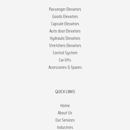
Passenger Elevators
Goods Elevators
Capsule Elevators
Auto door Elevators
Hydraulic Elevators
Stretchers Elevators
Control System
Car lifts
Accessories & Spares
QUICK LINKS
Home
About Us
Our Services
Industries