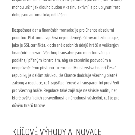
mohou určit, jak dlouho budou v kasinu aktivní, a po uplynutí této
doby jsou automaticky odhlášeni.
Bezpečnost dat a finančních transakcí je pro Chance absolutní
prioritou. Platforma využívá nejmodernější šifrovací technologie,
jako je SSL certifikát, k ochraně osobních údajů hráčů a veškerých
finančních operací. Všechny transakce jsou monitorovány a
podléhají přísným kontrolám, aby se zabránilo podvodům a
neoprávněnému přístupu. Licence od Ministerstva financí České
republiky je dalším zárukou, že Chance dodržuje všechny platné
zákony a regulace, což zajišťuje férové a transparentní prostředí
pro všechny hráče. Regulace také zajišťuje nezávislé audity her,
které ověřují jejich spravedlnost a náhodnost výsledků, což je pro
důvěru hráčů klíčové.
KLÍČOVÉ VÝHODY A INOVACE