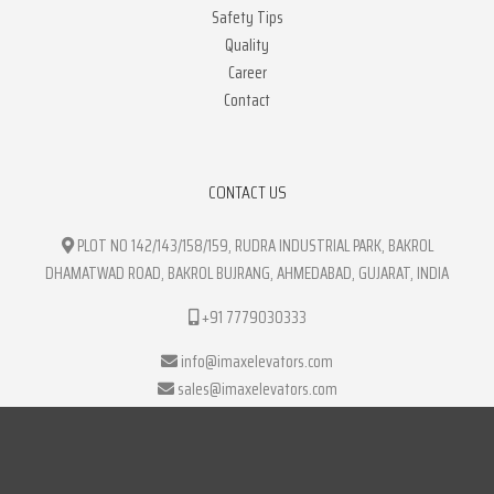
Safety Tips
Quality
Career
Contact
CONTACT US
PLOT NO 142/143/158/159, RUDRA INDUSTRIAL PARK, BAKROL
DHAMATWAD ROAD, BAKROL BUJRANG, AHMEDABAD, GUJARAT, INDIA
+91 7779030333
info@imaxelevators.com
sales@imaxelevators.com