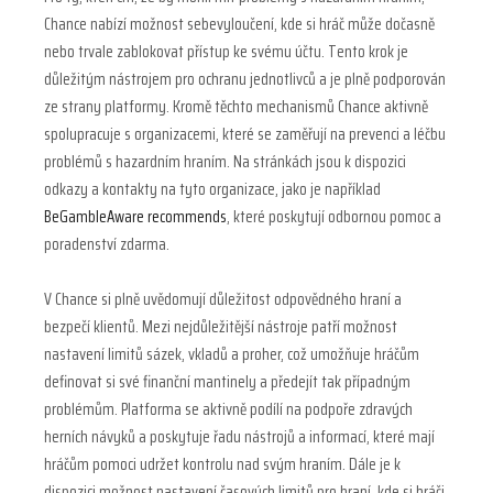
Chance nabízí možnost sebevyloučení, kde si hráč může dočasně
nebo trvale zablokovat přístup ke svému účtu. Tento krok je
důležitým nástrojem pro ochranu jednotlivců a je plně podporován
ze strany platformy. Kromě těchto mechanismů Chance aktivně
spolupracuje s organizacemi, které se zaměřují na prevenci a léčbu
problémů s hazardním hraním. Na stránkách jsou k dispozici
odkazy a kontakty na tyto organizace, jako je například
BeGambleAware recommends
, které poskytují odbornou pomoc a
poradenství zdarma.
V Chance si plně uvědomují důležitost odpovědného hraní a
bezpečí klientů. Mezi nejdůležitější nástroje patří možnost
nastavení limitů sázek, vkladů a proher, což umožňuje hráčům
definovat si své finanční mantinely a předejít tak případným
problémům. Platforma se aktivně podílí na podpoře zdravých
herních návyků a poskytuje řadu nástrojů a informací, které mají
hráčům pomoci udržet kontrolu nad svým hraním. Dále je k
dispozici možnost nastavení časových limitů pro hraní, kde si hráči