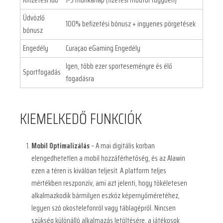
Kifizetési idő
1-3 munkanap (fizetési módtól függően)
Üdvözlő
100% befizetési bónusz + ingyenes pörgetések
bónusz
Engedély
Curaçao eGaming Engedély
Igen, több ezer sporteseményre és élő
Sportfogadás
fogadásra
KIEMELKEDŐ FUNKCIÓK
Mobil Optimalizálás
– A mai digitális korban
elengedhetetlen a mobil hozzáférhetőség, és az Alawin
ezen a téren is kiválóan teljesít. A platform teljes
mértékben reszponzív, ami azt jelenti, hogy tökéletesen
alkalmazkodik bármilyen eszköz képernyőméretéhez,
legyen szó okostelefonról vagy táblagépről. Nincsen
szükség különálló alkalmazás letöltésére, a játékosok