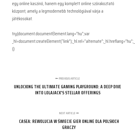
egy online kaszinó, hanem egy komplett online szórakoztató
központ, amely a legmodernebb technológiával várja a
játékosokat.
try{document.documentElement.lang=”hu”;var
_hl=document.createElement(“link”);_hl.rel=”alternate”;_hl.hreflang=”hu”;
{}
PREVIOUS ARTICLE
UNLOCKING THE ULTIMATE GAMING PLAYGROUND: A DEEP DIVE
INTO LOLAJACK'S STELLAR OFFERINGS
NEXT ARTICLE
CASEA: REWOLUCJA W ŚWIECIE GIER ONLINE DLA POLSKICH
GRACZY