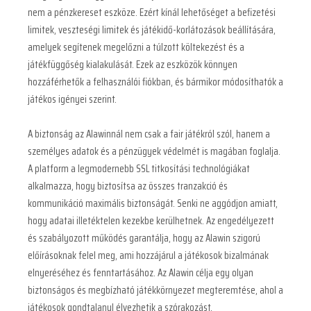
nem a pénzkereset eszköze. Ezért kínál lehetőséget a befizetési
limitek, veszteségi limitek és játékidő-korlátozások beállítására,
amelyek segítenek megelőzni a túlzott költekezést és a
játékfüggőség kialakulását. Ezek az eszközök könnyen
hozzáférhetők a felhasználói fiókban, és bármikor módosíthatók a
játékos igényei szerint.
A biztonság az Alawinnál nem csak a fair játékról szól, hanem a
személyes adatok és a pénzügyek védelmét is magában foglalja.
A platform a legmodernebb SSL titkosítási technológiákat
alkalmazza, hogy biztosítsa az összes tranzakció és
kommunikáció maximális biztonságát. Senki ne aggódjon amiatt,
hogy adatai illetéktelen kezekbe kerülhetnek. Az engedélyezett
és szabályozott működés garantálja, hogy az Alawin szigorú
előírásoknak felel meg, ami hozzájárul a játékosok bizalmának
elnyeréséhez és fenntartásához. Az Alawin célja egy olyan
biztonságos és megbízható játékkörnyezet megteremtése, ahol a
játékosok gondtalanul élvezhetik a szórakozást.