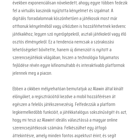
években exponenciálisan növekedett, ahogy egyre többen fedezik
fel a virtuális kaszinók nyújtotta kényelmet és izgalmat. A
digitális forradalomnak köszönhetően a játékosok most már
otthonuk kényelméből vagy útközben is hozzáférhetnek kedvenc
játékaikhoz, legyen szó nyerőgépekről, asztali játékokról vagy élő
osztós élményekről. Ez a tendencia nemcsak a szórakozási
lehetőségeket bővítette, hanem új dimenziót is nyitott a
szerencsejátékok világában, hiszen a technológia folyamatos
fejlődése révén egyre kifinomultabb és interaktívabb platformok
jelennek meg a piacon.
Ebben a cikkben mélyrehatóan bemutatjuk az Alawin által kínált
előnyöket, a regisztrációtól kezdve a mobil hozzáférésen át
egészen a felelős játékszervezésig. Felfedezzük a platform
legkiemelkedőbb funkcióit, a játékkatalógus sokszínűségét és azt,
hogy mi teszi az Alawint ideális választássá a magyar online
szerencsejátékosok számára. Felkészülhet egy átfogó
áttekintésre, amely minden fontos aspektust érint, és segít