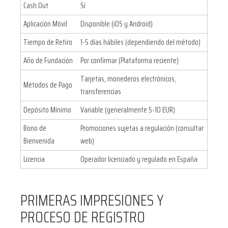
Cash Out
Sí
Aplicación Móvil
Disponible (iOS y Android)
Tiempo de Retiro
1-5 días hábiles (dependiendo del método)
Año de Fundación
Por confirmar (Plataforma reciente)
Tarjetas, monederos electrónicos,
Métodos de Pago
transferencias
Depósito Mínimo
Variable (generalmente 5-10 EUR)
Bono de
Promociones sujetas a regulación (consultar
Bienvenida
web)
Licencia
Operador licenciado y regulado en España
PRIMERAS IMPRESIONES Y
PROCESO DE REGISTRO