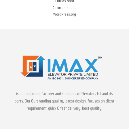
Entries feed
Comments feed
WordPress.org
is leading manufacturer and suppliers of Elevators kit and its
parts. Our Outstanding quality, latest design, focuses on client
requirement, quick & fast delivery, best quality.