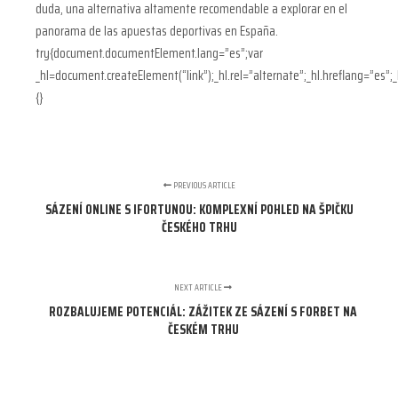
duda, una alternativa altamente recomendable a explorar en el
panorama de las apuestas deportivas en España.
try{document.documentElement.lang=”es”;var
_hl=document.createElement(“link”);_hl.rel=”alternate”;_hl.hreflang=”es”;
{}
PREVIOUS ARTICLE
SÁZENÍ ONLINE S IFORTUNOU: KOMPLEXNÍ POHLED NA ŠPIČKU
ČESKÉHO TRHU
NEXT ARTICLE
ROZBALUJEME POTENCIÁL: ZÁŽITEK ZE SÁZENÍ S FORBET NA
ČESKÉM TRHU