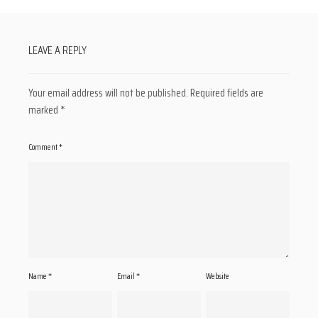
LEAVE A REPLY
Your email address will not be published.
Required fields are
marked
*
Comment
*
Name
*
Email
*
Website