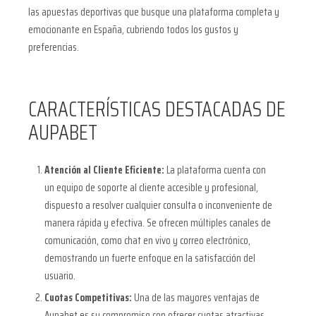
las apuestas deportivas que busque una plataforma completa y
emocionante en España, cubriendo todos los gustos y
preferencias.
CARACTERÍSTICAS DESTACADAS DE
AUPABET
Atención al Cliente Eficiente:
La plataforma cuenta con
un equipo de soporte al cliente accesible y profesional,
dispuesto a resolver cualquier consulta o inconveniente de
manera rápida y efectiva. Se ofrecen múltiples canales de
comunicación, como chat en vivo y correo electrónico,
demostrando un fuerte enfoque en la satisfacción del
usuario.
Cuotas Competitivas:
Una de las mayores ventajas de
Aupabet es su compromiso con ofrecer cuotas atractivas,