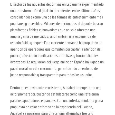
El sector de las apuestas deportivas en España ha experimentado
una transformación digital sin precedentes en los últimos años,
consolidándose como una de las formas de entretenimiento más
populares y accesibles. Millones de aficionados al deporte buscan
plataformas fiables e innovadoras que no solo ofrezcan una
amplia gama de mercados, sino también una experiencia de
usuario fluida y segura. Esta creciente demanda ha propiciado la
aparición de operadores que compiten por captar la atención del
público, ofreciendo bonificaciones atractivas y funcionalidades
avanzadas. La regulación del juego online en España ha jugado un
papel crucial en este crecimiento, garantizando un entorno de
juego responsable y transparente para todos los usuarios.
Dentro de este vibrante ecosistema, Aupabet emerge como un
actor prometedor, buscando establecerse como una referencia
para los apostadores españoles. Con una interfaz moderna y una
propuesta de valor enfocada en la experiencia del usuario,
Aupabet se posiciona para ofrecer una alternativa fresca y