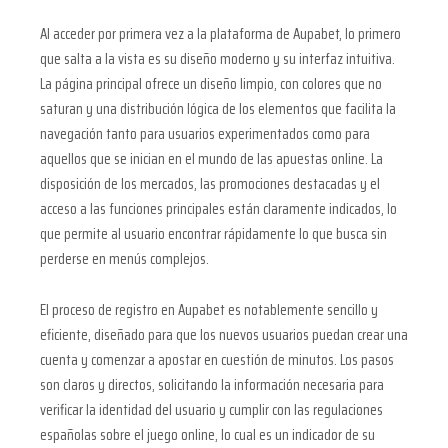
Al acceder por primera vez a la plataforma de Aupabet, lo primero
que salta a la vista es su diseño moderno y su interfaz intuitiva.
La página principal ofrece un diseño limpio, con colores que no
saturan y una distribución lógica de los elementos que facilita la
navegación tanto para usuarios experimentados como para
aquellos que se inician en el mundo de las apuestas online. La
disposición de los mercados, las promociones destacadas y el
acceso a las funciones principales están claramente indicados, lo
que permite al usuario encontrar rápidamente lo que busca sin
perderse en menús complejos.
El proceso de registro en Aupabet es notablemente sencillo y
eficiente, diseñado para que los nuevos usuarios puedan crear una
cuenta y comenzar a apostar en cuestión de minutos. Los pasos
son claros y directos, solicitando la información necesaria para
verificar la identidad del usuario y cumplir con las regulaciones
españolas sobre el juego online, lo cual es un indicador de su