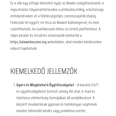
Ez a cikk egy átfogó elemzést nyújt az Alawin szolgáltatásairól, a
regisztrációs folyamattól kezdve a játékválasztékig, a biztonsági
intézkedéseken át a felelősségteljes szerencsejáték elveiig.
Fedezzük fel együtt, mi teszi az Alawint különlegessé, és mire
számíthatunk, ha csatlakozunk ehhez az úttörő platformhoz. A
teljes kínálat és részletes információk elérhetők a
https://alawinkaszino.org
weboldalon, ahol minden kérdésünkre
választ kaphatunk.
KIEMELKEDŐ JELLEMZŐK
Gyors és Megbízható Ügyfélszolgálat
– A kaszinó 24/7-
es ügyfélszolgálatot biztosít, amely élő chat, e-mail és
telefonos elérhetőség formájában áll rendelkezésre. A
képzett munkatársak gyorsan és hatékonyan segítenek
minden felmerülő kérdés vagy probléma esetén,