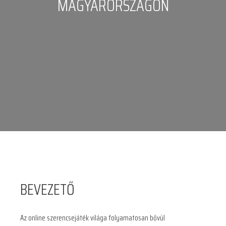
MAGYARORSZÁGON
BEVEZETŐ
Az online szerencsejáték világa folyamatosan bővül