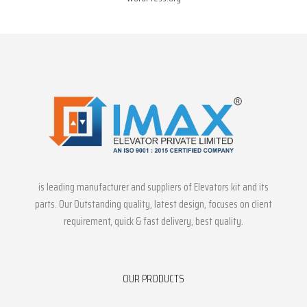
is leading manufacturer and suppliers of Elevators kit and its
parts. Our Outstanding quality, latest design, focuses on client
requirement, quick & fast delivery, best quality.
OUR PRODUCTS