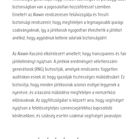
biztonságban van a jogosulatlan hozzáféréssel szemben.
Emellett az Alawin rendszeresen felülvizsgálja és frissíti
biztonsági rendszereit, hogy megfeleljen a legmagasabb iparági
szabványoknak, így a játékosok nyugodtan élvezhetik a játékot
anélkül, hogy aggódniuk kellene adataik biztonságáért.
Az Alawin Kaszinó elkötelezett amellett, hogy transzparens és fair
játékélményt nyújtson. A játékok eredményeit véletlenszám-
generátorok (RNG) biztosítják, amelyek rendszeres független
auditokon esnek át, hogy igazolják tisztességes működésüket. Ez
biztosítja, hogy minden játékosnak azonos esélyei legyenek a
nyerésre, és a kaszinó működése megfeleljen a nemzetközi
előírásoknak. Az ügyfélszolgálat is képzett arra, hogy segítséget
nyújtson a felelősségteljes szerencsejátékhoz kapcsolódó
kérdésekben, és szükség esetén szakmai segítséget javasoljon.