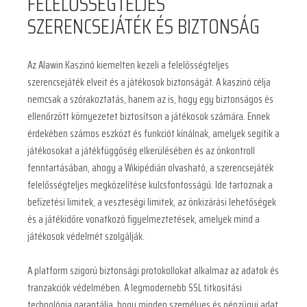
FELELŐSSÉGTELJES
SZERENCSEJÁTÉK ÉS BIZTONSÁG
Az Alawin Kaszinó kiemelten kezeli a felelősségteljes
szerencsejáték elveit és a játékosok biztonságát. A kaszinó célja
nemcsak a szórakoztatás, hanem az is, hogy egy biztonságos és
ellenőrzött környezetet biztosítson a játékosok számára. Ennek
érdekében számos eszközt és funkciót kínálnak, amelyek segítik a
játékosokat a játékfüggőség elkerülésében és az önkontroll
fenntartásában, ahogy a Wikipédián olvasható, a szerencsejáték
felelősségteljes megközelítése kulcsfontosságú. Ide tartoznak a
befizetési limitek, a veszteségi limitek, az önkizárási lehetőségek
és a játékidőre vonatkozó figyelmeztetések, amelyek mind a
játékosok védelmét szolgálják.
A platform szigorú biztonsági protokollokat alkalmaz az adatok és
tranzakciók védelmében. A legmodernebb SSL titkosítási
technológia garantálja, hogy minden személyes és pénzügyi adat