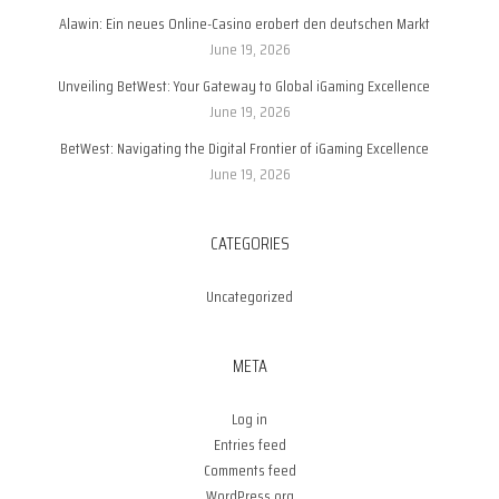
Alawin: Ein neues Online-Casino erobert den deutschen Markt
June 19, 2026
Unveiling BetWest: Your Gateway to Global iGaming Excellence
June 19, 2026
BetWest: Navigating the Digital Frontier of iGaming Excellence
June 19, 2026
CATEGORIES
Uncategorized
META
Log in
Entries feed
Comments feed
WordPress.org