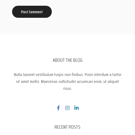
ABOUT THE BLOG
Nulla laoreet vestibulum turpis non finibus. Proin interdum a tortor
sit amet mollis. Maecenas sollicitudin accumsan enim, ut aliquet
risus.
RECENT POSTS