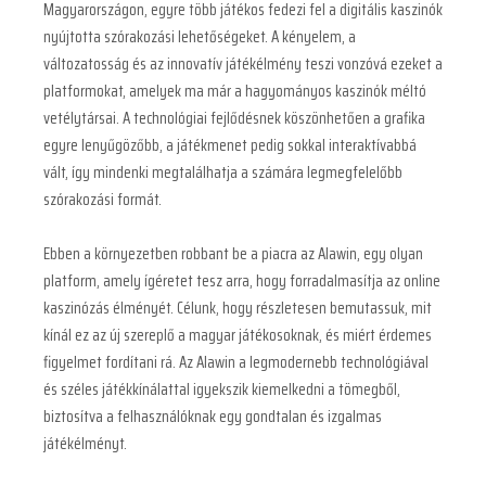
Magyarországon, egyre több játékos fedezi fel a digitális kaszinók
nyújtotta szórakozási lehetőségeket. A kényelem, a
változatosság és az innovatív játékélmény teszi vonzóvá ezeket a
platformokat, amelyek ma már a hagyományos kaszinók méltó
vetélytársai. A technológiai fejlődésnek köszönhetően a grafika
egyre lenyűgözőbb, a játékmenet pedig sokkal interaktívabbá
vált, így mindenki megtalálhatja a számára legmegfelelőbb
szórakozási formát.
Ebben a környezetben robbant be a piacra az Alawin, egy olyan
platform, amely ígéretet tesz arra, hogy forradalmasítja az online
kaszinózás élményét. Célunk, hogy részletesen bemutassuk, mit
kínál ez az új szereplő a magyar játékosoknak, és miért érdemes
figyelmet fordítani rá. Az Alawin a legmodernebb technológiával
és széles játékkínálattal igyekszik kiemelkedni a tömegből,
biztosítva a felhasználóknak egy gondtalan és izgalmas
játékélményt.