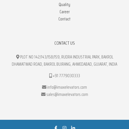
Quality
Career
Contact
CONTACT US
PLOT NO 142/143/158/159, RUDRA INDUSTRIAL PARK, BAKROL
DHAMATWAD ROAD, BAKROL BUJRANG, AHMEDABAD, GUJARAT, INDIA
+91 7779030333
info@imaxelevators.com
sales@imaxelevators.com