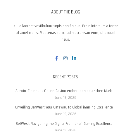
ABOUT THE BLOG
Nulla laoreet vestibulum turpis non finibus. Proin interdum a tortor
sit amet mollis. Maecenas sollicitudin accumsan enim, ut aliquet
risus.
RECENT POSTS
Alawin: Ein neues Online-Casino erobert den deutschen Markt
June 19, 2026
Unveiling BetWest: Your Gateway to Global iGaming Excellence
June 19, 2026
BetWest: Navigating the Digital Frontier of iGaming Excellence
June 19, 2026