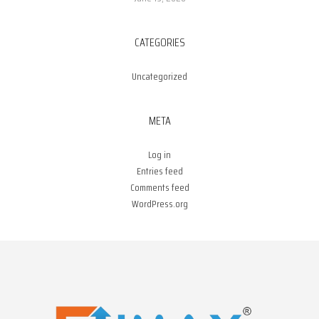
CATEGORIES
Uncategorized
META
Log in
Entries feed
Comments feed
WordPress.org