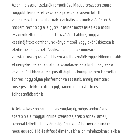
Az online szerencsejáték térhódítása Magyarországon egyre
nagyobb lendületet vesz, és a játékosok sosem látott
választékkal találkozhatnak a virtuális kaszinók világában. A
modern technológia, a gyors internet hozzáférés és a mobil
eszközök elterjedése mind hozzájárult ahhoz, hogy a
kaszinójátékok otthonunk kényelméből, vagy akár útközben is
elérhetőek legyenek. A sokszínűség és az innováció
kulcsfontosságúvá vált, hiszen a felhasználók egyre kifinomultabb
élményeket keresnek, ahol a szórakozás és a biztonság kéz a
kézben jár. Ebben a felgyorsult digitális környezetben kiemelten
fontos, hogy olyan platformot válasszunk, amely nemcsak
bőséges játékkínálatot nyújt, hanem megbízható és
felhasználóbarát is.
A Betovokaszino.com egy viszonylag új, mégis ambiciózus
szereplője a magyar online szerencsejáték piacnak, amely
azonnal felkeltette az érdeklődésünket. A
Betovo kaszinó
célja,
hogy egyedülálló és átfogó élményt kínáljon mindazoknak, akik a