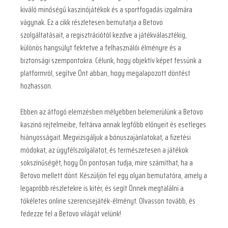
kiváló minőségű kaszinójátékok és a sportfogadás izgalmára
vágynak. Ez a cikk részletesen bemutatja a Betovo
szolgáltatásait, a regisztrációtól kezdve a játékválasztékig,
különös hangsúlyt fektetve a felhasználói élményre és a
biztonsági szempontokra. Célunk, hogy objektív képet fessünk a
platformról, segítve Önt abban, hogy megalapozott döntést
hozhasson.
Ebben az átfogó elemzésben mélyebben belemerülünk a Betovo
kaszinó rejtelmeibe, feltárva annak legfőbb előnyeit és esetleges
hiányosságait. Megvizsgáljuk a bónuszajánlatokat, a fizetési
módokat, az ügyfélszolgálatot, és természetesen a játékok
sokszínűségét, hogy Ön pontosan tudja, mire számíthat, ha a
Betovo mellett dönt. Készüljön fel egy olyan bemutatóra, amely a
legapróbb részletekre is kitér, és segít Önnek megtalálni a
tökéletes online szerencsejáték-élményt. Olvasson tovább, és
fedezze fel a Betovo világát velünk!