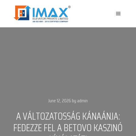
Main m
June 12, 2026
by
admin
A VÁLTOZATOSSÁG KÁNAÁNJA:
FEDEZZE FEL A BETOVO KASZINÓ