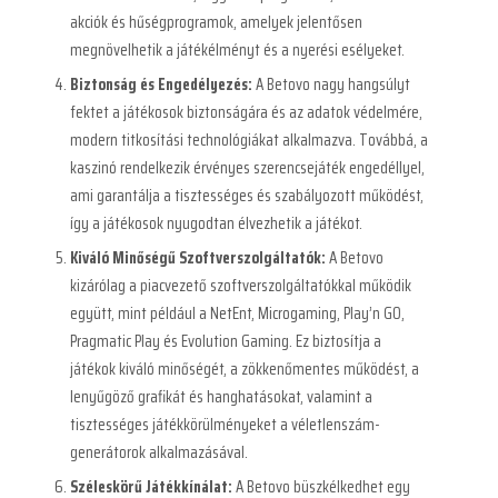
akciók és hűségprogramok, amelyek jelentősen
megnövelhetik a játékélményt és a nyerési esélyeket.
Biztonság és Engedélyezés:
A Betovo nagy hangsúlyt
fektet a játékosok biztonságára és az adatok védelmére,
modern titkosítási technológiákat alkalmazva. Továbbá, a
kaszinó rendelkezik érvényes szerencsejáték engedéllyel,
ami garantálja a tisztességes és szabályozott működést,
így a játékosok nyugodtan élvezhetik a játékot.
Kiváló Minőségű Szoftverszolgáltatók:
A Betovo
kizárólag a piacvezető szoftverszolgáltatókkal működik
együtt, mint például a NetEnt, Microgaming, Play’n GO,
Pragmatic Play és Evolution Gaming. Ez biztosítja a
játékok kiváló minőségét, a zökkenőmentes működést, a
lenyűgöző grafikát és hanghatásokat, valamint a
tisztességes játékkörülményeket a véletlenszám-
generátorok alkalmazásával.
Széleskörű Játékkínálat:
A Betovo büszkélkedhet egy