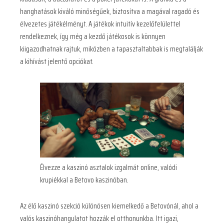
hanghatások kiváló minőségűek, biztosítva a magával ragadó és
élvezetes játékélményt. A játékok intuitív kezelőfelülettel
rendelkeznek, így még a kezdő játékosok is könnyen
kiigazodhatnak rajtuk, miközben a tapasztaltabbak is megtalálják
a kihívást jelentő opciókat.
Élvezze a kaszinó asztalok izgalmát online, valódi
krupiékkal a Betovo kaszinóban.
Az élő kaszinó szekció különösen kiemelkedő a Betovónál, ahol a
valós kaszinóhangulatot hozzák el otthonunkba. Itt igazi,