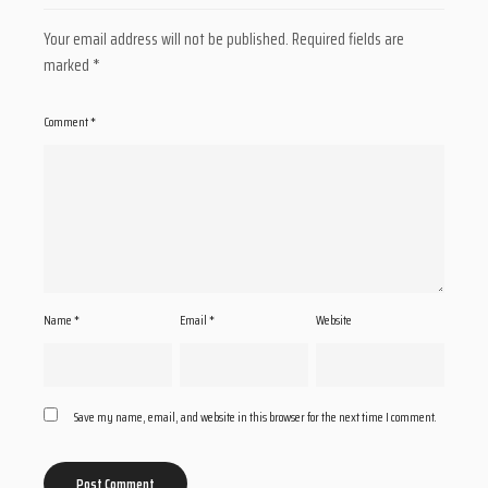
Your email address will not be published.
Required fields are
marked
*
Comment
*
Name
*
Email
*
Website
Save my name, email, and website in this browser for the next time I comment.