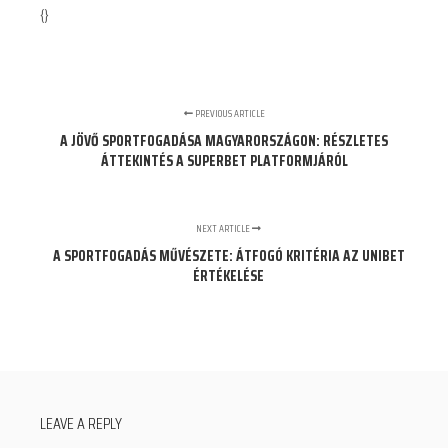
{}
PREVIOUS ARTICLE
A JÖVŐ SPORTFOGADÁSA MAGYARORSZÁGON: RÉSZLETES
ÁTTEKINTÉS A SUPERBET PLATFORMJÁRÓL
NEXT ARTICLE
A SPORTFOGADÁS MŰVÉSZETE: ÁTFOGÓ KRITÉRIA AZ UNIBET
ÉRTÉKELÉSE
LEAVE A REPLY