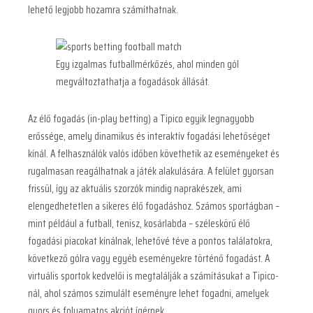
lehető legjobb hozamra számíthatnak.
Egy izgalmas futballmérkőzés, ahol minden gól
megváltoztathatja a fogadások állását.
Az élő fogadás (in-play betting) a Tipico egyik legnagyobb
erőssége, amely dinamikus és interaktív fogadási lehetőséget
kínál. A felhasználók valós időben követhetik az eseményeket és
rugalmasan reagálhatnak a játék alakulására. A felület gyorsan
frissül, így az aktuális szorzók mindig naprakészek, ami
elengedhetetlen a sikeres élő fogadáshoz. Számos sportágban –
mint például a futball, tenisz, kosárlabda – széleskörű élő
fogadási piacokat kínálnak, lehetővé téve a pontos találatokra,
következő gólra vagy egyéb eseményekre történő fogadást. A
virtuális sportok kedvelői is megtalálják a számításukat a Tipico-
nál, ahol számos szimulált eseményre lehet fogadni, amelyek
gyors és folyamatos akciót ígérnek.