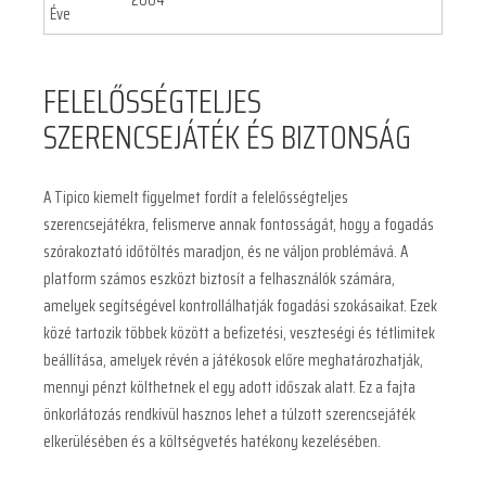
Éve
FELELŐSSÉGTELJES
SZERENCSEJÁTÉK ÉS BIZTONSÁG
A Tipico kiemelt figyelmet fordít a felelősségteljes
szerencsejátékra, felismerve annak fontosságát, hogy a fogadás
szórakoztató időtöltés maradjon, és ne váljon problémává. A
platform számos eszközt biztosít a felhasználók számára,
amelyek segítségével kontrollálhatják fogadási szokásaikat. Ezek
közé tartozik többek között a befizetési, veszteségi és tétlimitek
beállítása, amelyek révén a játékosok előre meghatározhatják,
mennyi pénzt költhetnek el egy adott időszak alatt. Ez a fajta
önkorlátozás rendkívül hasznos lehet a túlzott szerencsejáték
elkerülésében és a költségvetés hatékony kezelésében.