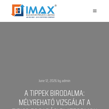
Main m
June 12, 2026
by
admin
A TIPPEK BIRODALMA:
MÉLYREHATÓ VIZSGÁLAT A