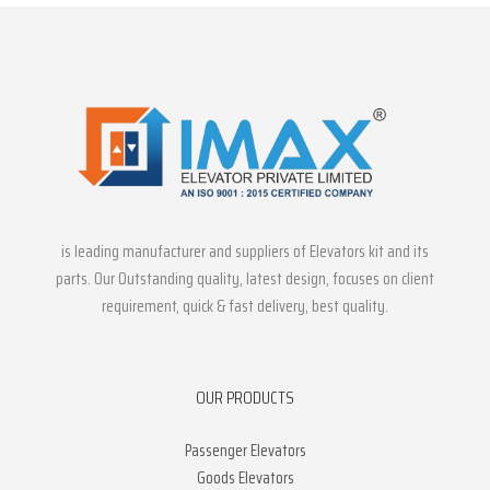
is leading manufacturer and suppliers of Elevators kit and its
parts. Our Outstanding quality, latest design, focuses on client
requirement, quick & fast delivery, best quality.
OUR PRODUCTS
Passenger Elevators
Goods Elevators