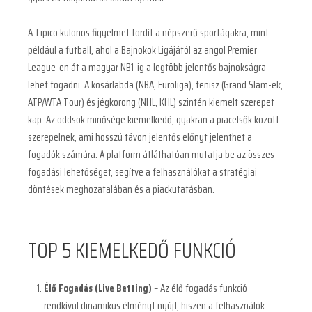
A Tipico különös figyelmet fordít a népszerű sportágakra, mint
például a futball, ahol a Bajnokok Ligájától az angol Premier
League-en át a magyar NB1-ig a legtöbb jelentős bajnokságra
lehet fogadni. A kosárlabda (NBA, Euroliga), tenisz (Grand Slam-ek,
ATP/WTA Tour) és jégkorong (NHL, KHL) szintén kiemelt szerepet
kap. Az oddsok minősége kiemelkedő, gyakran a piacelsők között
szerepelnek, ami hosszú távon jelentős előnyt jelenthet a
fogadók számára. A platform átláthatóan mutatja be az összes
fogadási lehetőséget, segítve a felhasználókat a stratégiai
döntések meghozatalában és a piackutatásban.
TOP 5 KIEMELKEDŐ FUNKCIÓ
Élő Fogadás (Live Betting)
– Az élő fogadás funkció
rendkívül dinamikus élményt nyújt, hiszen a felhasználók