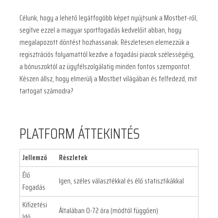
Célunk, hogy a lehető legátfogóbb képet nyújtsunk a Mostbet-ről,
segítve ezzel a magyar sportfogadás kedvelőit abban, hogy
megalapozott döntést hozhassanak. Részletesen elemezzük a
regisztrációs folyamattól kezdve a fogadási piacok szélességéig,
a bónuszoktól az ügyfélszolgálatig minden fontos szempontot.
Készen állsz, hogy elmerülj a Mostbet világában és felfedezd, mit
tartogat számodra?
PLATFORM ÁTTEKINTÉS
Jellemző
Részletek
Élő
Igen, széles választékkal és élő statisztikákkal
Fogadás
Kifizetési
Általában 0-72 óra (módtól függően)
Idő