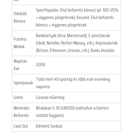
Sportfogadás: Első befizetés bónusz (pl. 100-125%
Üdvözlő
+ ingyenes pörgetések); Kaszinó: Első befizetés
Bónusz
bónusz + ingyenes pörgetések
Bankkártyák (Visa, Mastercard), E-pénztárcák
Fizetési
(Skrill, Neteller, Perfect Money, stb.), Kriptovaluták
Módok
(Bitcoin, Ethereum, Litecoin, stb.), Banki átutalás
Alapítás
2009
Éve
Több mint 40 sportág és több ezer esemény
Sportpiacok
naponta
Licenc
Curacao eGaming
Minimális
Általában 5-10 EUR/USD (változhat a fizetési
Befizetés
módtól függően)
Cash Out
Elérhető funkció