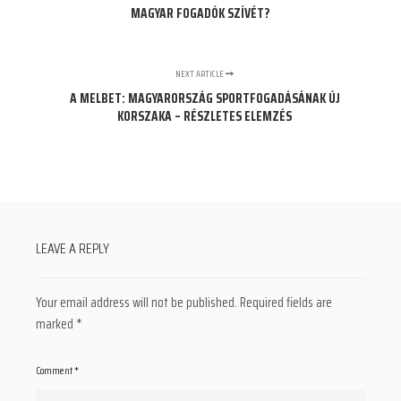
MAGYAR FOGADÓK SZÍVÉT?
NEXT ARTICLE
A MELBET: MAGYARORSZÁG SPORTFOGADÁSÁNAK ÚJ
KORSZAKA – RÉSZLETES ELEMZÉS
LEAVE A REPLY
Your email address will not be published.
Required fields are
marked
*
Comment
*