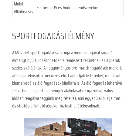
Mobil
Elérhető iOS és Android rendszerekre
Alkalmazás
SPORTFOGADÁSI ÉLMÉNY
A Mostbet sportfogadási szekciója azonnal magával ragadó
élményt nyújt, köszönhetően a rendezett felületnek és a piacok
széles skálájának. A hagyományos pre-match fogadások mellett,
ahol a játékosok a mérkőzés előtt adhatják le téteiket, rendkívül
kiemelkedő az élő fogadások kínálata is. Az élő fogadás lehetővé
teszi, hogy a sportesemények alakulásához igazodva, valós
időben reagálva tegyünk meg téteket, ami egyedülálló izgalmat
és stratégiai lehetőségeket biztosít a játékosoknak.