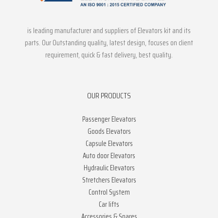
is leading manufacturer and suppliers of Elevators kit and its
parts. Our Outstanding quality, latest design, focuses on client
requirement, quick & fast delivery, best quality.
OUR PRODUCTS
Passenger Elevators
Goods Elevators
Capsule Elevators
Auto door Elevators
Hydraulic Elevators
Stretchers Elevators
Control System
Car lifts
Accessories & Spares