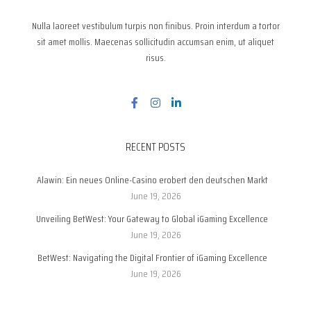
Nulla laoreet vestibulum turpis non finibus. Proin interdum a tortor
sit amet mollis. Maecenas sollicitudin accumsan enim, ut aliquet
risus.
RECENT POSTS
Alawin: Ein neues Online-Casino erobert den deutschen Markt
June 19, 2026
Unveiling BetWest: Your Gateway to Global iGaming Excellence
June 19, 2026
BetWest: Navigating the Digital Frontier of iGaming Excellence
June 19, 2026