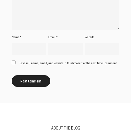
Name
*
Email
*
Website
Save my name, email, and website in this browser for the next time I comment.
ABOUT THE BLOG