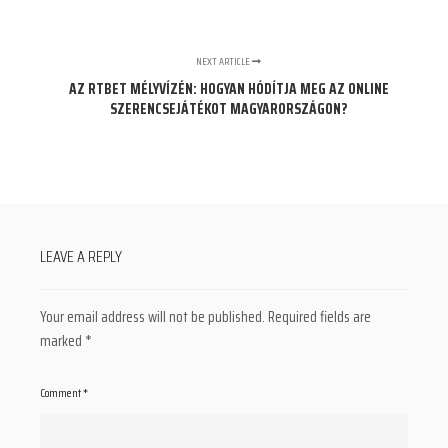
NEXT ARTICLE
AZ RTBET MÉLYVÍZÉN: HOGYAN HÓDÍTJA MEG AZ ONLINE
SZERENCSEJÁTÉKOT MAGYARORSZÁGON?
LEAVE A REPLY
Your email address will not be published.
Required fields are
marked
*
Comment
*