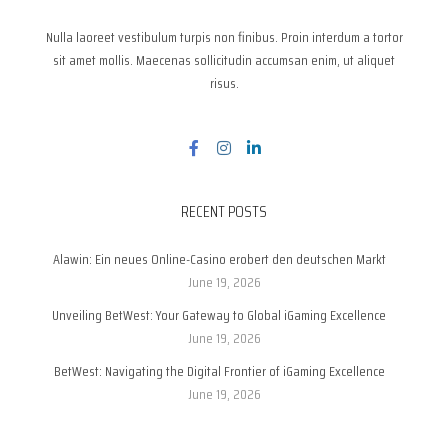
Nulla laoreet vestibulum turpis non finibus. Proin interdum a tortor
sit amet mollis. Maecenas sollicitudin accumsan enim, ut aliquet
risus.
RECENT POSTS
Alawin: Ein neues Online-Casino erobert den deutschen Markt
June 19, 2026
Unveiling BetWest: Your Gateway to Global iGaming Excellence
June 19, 2026
BetWest: Navigating the Digital Frontier of iGaming Excellence
June 19, 2026