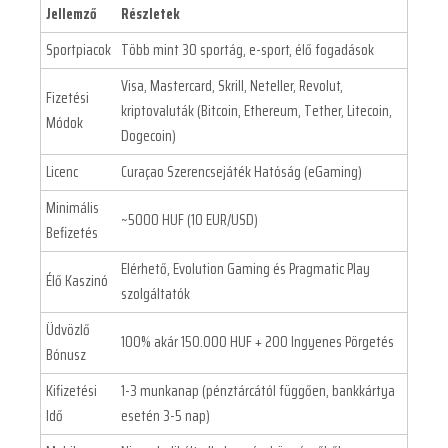
Jellemző
Részletek
Sportpiacok
Több mint 30 sportág, e-sport, élő fogadások
Visa, Mastercard, Skrill, Neteller, Revolut,
Fizetési
kriptovaluták (Bitcoin, Ethereum, Tether, Litecoin,
Módok
Dogecoin)
Licenc
Curaçao Szerencsejáték Hatóság (eGaming)
Minimális
~5000 HUF (10 EUR/USD)
Befizetés
Elérhető, Evolution Gaming és Pragmatic Play
Élő Kaszinó
szolgáltatók
Üdvözlő
100% akár 150.000 HUF + 200 Ingyenes Pörgetés
Bónusz
Kifizetési
1-3 munkanap (pénztárcától függően, bankkártya
Idő
esetén 3-5 nap)