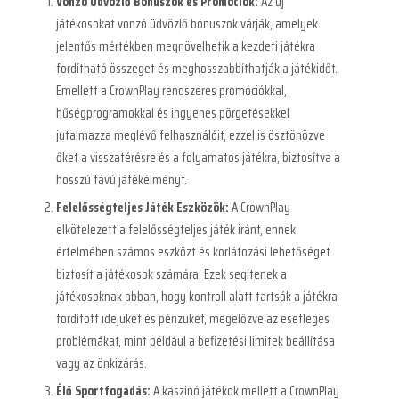
Vonzó Üdvözlő Bónuszok és Promóciók:
Az új
játékosokat vonzó üdvözlő bónuszok várják, amelyek
jelentős mértékben megnövelhetik a kezdeti játékra
fordítható összeget és meghosszabbíthatják a játékidőt.
Emellett a CrownPlay rendszeres promóciókkal,
hűségprogramokkal és ingyenes pörgetésekkel
jutalmazza meglévő felhasználóit, ezzel is ösztönözve
őket a visszatérésre és a folyamatos játékra, biztosítva a
hosszú távú játékélményt.
Felelősségteljes Játék Eszközök:
A CrownPlay
elkötelezett a felelősségteljes játék iránt, ennek
értelmében számos eszközt és korlátozási lehetőséget
biztosít a játékosok számára. Ezek segítenek a
játékosoknak abban, hogy kontroll alatt tartsák a játékra
fordított idejüket és pénzüket, megelőzve az esetleges
problémákat, mint például a befizetési limitek beállítása
vagy az önkizárás.
Élő Sportfogadás:
A kaszinó játékok mellett a CrownPlay