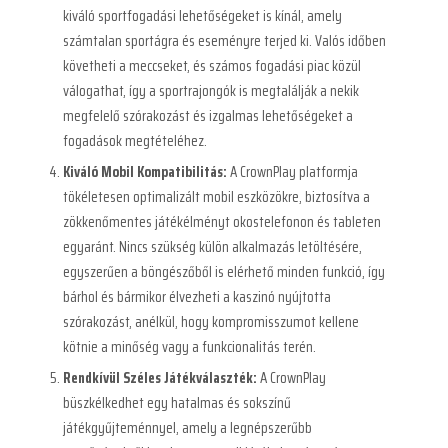
kiváló sportfogadási lehetőségeket is kínál, amely
számtalan sportágra és eseményre terjed ki. Valós időben
követheti a meccseket, és számos fogadási piac közül
válogathat, így a sportrajongók is megtalálják a nekik
megfelelő szórakozást és izgalmas lehetőségeket a
fogadások megtételéhez.
Kiváló Mobil Kompatibilitás:
A CrownPlay platformja
tökéletesen optimalizált mobil eszközökre, biztosítva a
zökkenőmentes játékélményt okostelefonon és tableten
egyaránt. Nincs szükség külön alkalmazás letöltésére,
egyszerűen a böngészőből is elérhető minden funkció, így
bárhol és bármikor élvezheti a kaszinó nyújtotta
szórakozást, anélkül, hogy kompromisszumot kellene
kötnie a minőség vagy a funkcionalitás terén.
Rendkívül Széles Játékválaszték:
A CrownPlay
büszkélkedhet egy hatalmas és sokszínű
játékgyűjteménnyel, amely a legnépszerűbb