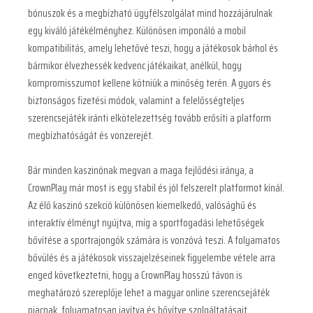
bónuszok és a megbízható ügyfélszolgálat mind hozzájárulnak
egy kiváló játékélményhez. Különösen imponáló a mobil
kompatibilitás, amely lehetővé teszi, hogy a játékosok bárhol és
bármikor élvezhessék kedvenc játékaikat, anélkül, hogy
kompromisszumot kellene kötniük a minőség terén. A gyors és
biztonságos fizetési módok, valamint a felelősségteljes
szerencsejáték iránti elkötelezettség tovább erősíti a platform
megbízhatóságát és vonzerejét.
Bár minden kaszinónak megvan a maga fejlődési iránya, a
CrownPlay már most is egy stabil és jól felszerelt platformot kínál.
Az élő kaszinó szekció különösen kiemelkedő, valósághű és
interaktív élményt nyújtva, míg a sportfogadási lehetőségek
bővítése a sportrajongók számára is vonzóvá teszi. A folyamatos
bővülés és a játékosok visszajelzéseinek figyelembe vétele arra
enged következtetni, hogy a CrownPlay hosszú távon is
meghatározó szereplője lehet a magyar online szerencsejáték
piacnak, folyamatosan javítva és bővítve szolgáltatásait.