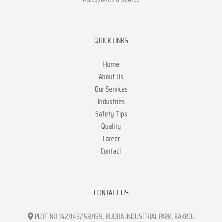
QUICK LINKS
Home
About Us
Our Services
Industries
Safety Tips
Quality
Career
Contact
CONTACT US
PLOT NO 142/143/158/159, RUDRA INDUSTRIAL PARK, BAKROL