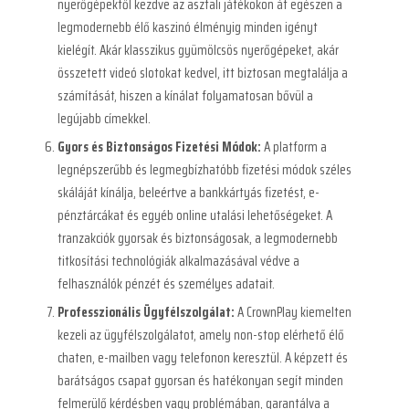
nyerőgépektől kezdve az asztali játékokon át egészen a
legmodernebb élő kaszinó élményig minden igényt
kielégít. Akár klasszikus gyümölcsös nyerőgépeket, akár
összetett videó slotokat kedvel, itt biztosan megtalálja a
számítását, hiszen a kínálat folyamatosan bővül a
legújabb címekkel.
Gyors és Biztonságos Fizetési Módok:
A platform a
legnépszerűbb és legmegbízhatóbb fizetési módok széles
skáláját kínálja, beleértve a bankkártyás fizetést, e-
pénztárcákat és egyéb online utalási lehetőségeket. A
tranzakciók gyorsak és biztonságosak, a legmodernebb
titkosítási technológiák alkalmazásával védve a
felhasználók pénzét és személyes adatait.
Professzionális Ügyfélszolgálat:
A CrownPlay kiemelten
kezeli az ügyfélszolgálatot, amely non-stop elérhető élő
chaten, e-mailben vagy telefonon keresztül. A képzett és
barátságos csapat gyorsan és hatékonyan segít minden
felmerülő kérdésben vagy problémában, garantálva a