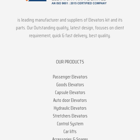
is leading manufacturer and suppliers of Elevators kit and its
parts. Our Outstanding quality, latest design, focuses on client
requirement, quick & fast delivery, best quality.
OUR PRODUCTS
Passenger Elevators
Goods Elevators
Capsule Elevators
Auto door Elevators
Hydraulic Elevators
Stretchers Elevators
Control System
Car lifts
Accessories & Spares