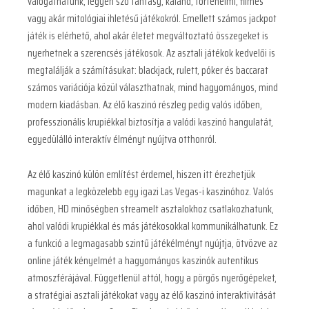
válogathatunk, legyen szó fantasy, kaland, történelmi, filmes
vagy akár mitológiai ihletésű játékokról. Emellett számos jackpot
játék is elérhető, ahol akár életet megváltoztató összegeket is
nyerhetnek a szerencsés játékosok. Az asztali játékok kedvelői is
megtalálják a számításukat: blackjack, rulett, póker és baccarat
számos variációja közül választhatnak, mind hagyományos, mind
modern kiadásban. Az élő kaszinó részleg pedig valós időben,
professzionális krupiékkal biztosítja a valódi kaszinó hangulatát,
egyedülálló interaktív élményt nyújtva otthonról.
Az élő kaszinó külön említést érdemel, hiszen itt érezhetjük
magunkat a legközelebb egy igazi Las Vegas-i kaszinóhoz. Valós
időben, HD minőségben streamelt asztalokhoz csatlakozhatunk,
ahol valódi krupiékkal és más játékosokkal kommunikálhatunk. Ez
a funkció a legmagasabb szintű játékélményt nyújtja, ötvözve az
online játék kényelmét a hagyományos kaszinók autentikus
atmoszférájával. Függetlenül attól, hogy a pörgős nyerőgépeket,
a stratégiai asztali játékokat vagy az élő kaszinó interaktivitását