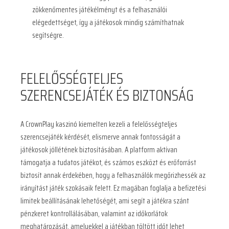
zökkenőmentes játékélményt és a felhasználói
elégedettséget, így a játékosok mindig számíthatnak
segítségre.
FELELŐSSÉGTELJES
SZERENCSEJÁTÉK ÉS BIZTONSÁG
A CrownPlay kaszinó kiemelten kezeli a felelősségteljes
szerencsejáték kérdését, elismerve annak fontosságát a
játékosok jóllétének biztosításában. A platform aktívan
támogatja a tudatos játékot, és számos eszközt és erőforrást
biztosít annak érdekében, hogy a felhasználók megőrizhessék az
irányítást játék szokásaik felett. Ez magában foglalja a befizetési
limitek beállításának lehetőségét, ami segít a játékra szánt
pénzkeret kontrollálásában, valamint az időkorlátok
meghatározását, amelyekkel a játékban töltött időt lehet