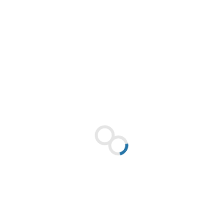
Wp
Read more
June 19, 2026
BETWEST CASINO: EIN
N
UMFASSENDER BLICK AUF
DEN AUFSTREBENDEN
STERN AM DEUTSCHEN
IGAMING-HIMMEL
G
Spannende Zeiten für Online-Glücksspiel in
Deutschland Diese Entwicklung bietet sowohl…